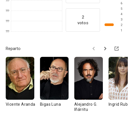
???
6
5
???
4
2
3
???
votos
2
1
???
Reparto
Vicente Aranda
Bigas Luna
Alejandro G.
Ingrid Rub
Iñárritu