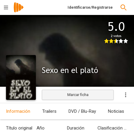
Identificarse/Registrarse
5.0
2 votos
Sexo en el plató
Marcar ficha
Información
Trailers
DVD / Blu-Ray
Noticias
Título original
Año
Duración
Clasificación por edades