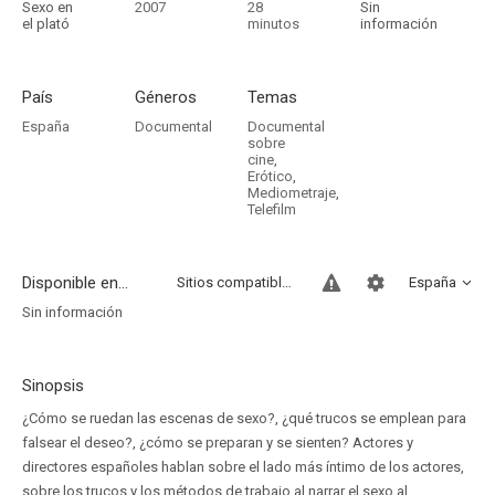
Sexo en
2007
28
Sin
el plató
minutos
información
País
Géneros
Temas
España
Documental
Documental
sobre
cine
,
Erótico
,
Mediometraje
,
Telefilm
Disponible en...
Sitios compatibles
España
Sin información
Sinopsis
¿Cómo se ruedan las escenas de sexo?, ¿qué trucos se emplean para
falsear el deseo?, ¿cómo se preparan y se sienten? Actores y
directores españoles hablan sobre el lado más íntimo de los actores,
sobre los trucos y los métodos de trabajo al narrar el sexo al