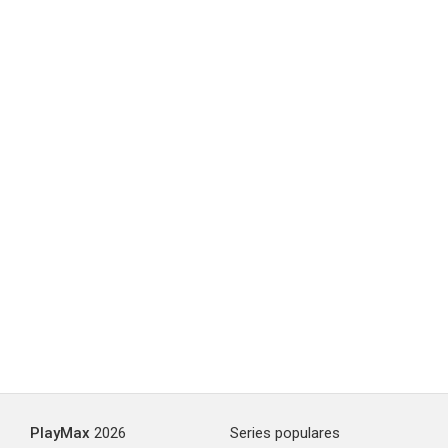
--
La mujer de tu vida 2: La mujer impuntual
--
PlayMax
2026
Series populares