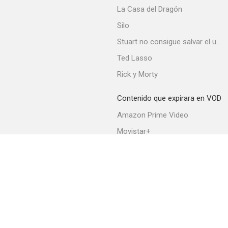
Un paraguas para tres
La Casa del Dragón
--
Silo
Stuart no consigue salvar el universo
Ted Lasso
Rick y Morty
Contenido que expirara en VOD
Amazon Prime Video
Don Juan en los infiernos
Movistar+
--
Netflix
Filmin
HBO Max