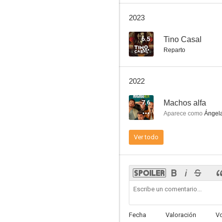
C. Tangana, Nathy Peluso: Ateo (Vídeo musical)
2023
7.8
6.5
Tino Casal
Reparto
2022
7.6
Machos alfa
Aparece como
Ángel
Amar es para siempre
Ver todo
7.0
Fecha
Valoración
V