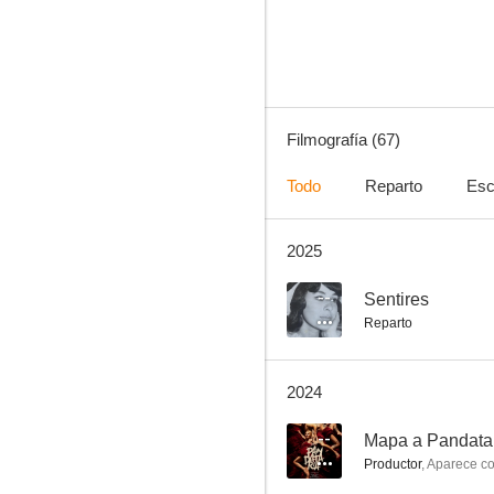
7.6
Filmografía (67)
Todo
Reparto
Esc
2025
Todo sobre mi madre
10
--
Sentires
Reparto
2024
--
Mapa a Pandata
Productor
,
Aparece c