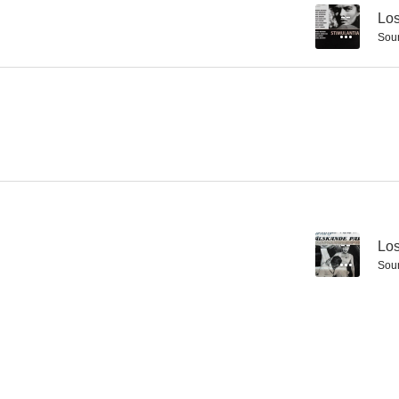
--
Los
Sou
--
Lo
Sou