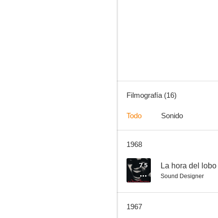
Esas mujeres
--
Filmografía (16)
Todo
Sonido
1968
Med glorian på sned
7.5
La hora del lobo
Sound Designer
1967