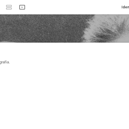
Iden
rafía.