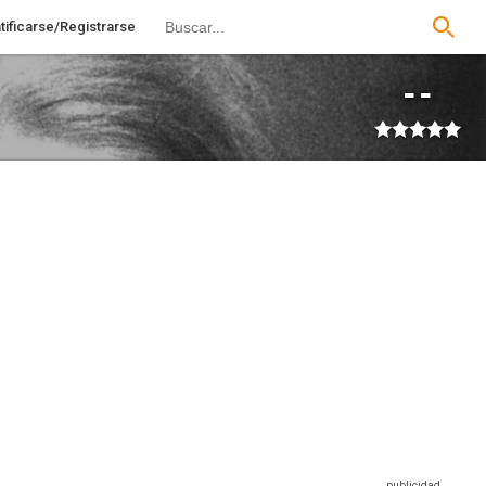
tificarse/Registrarse
--