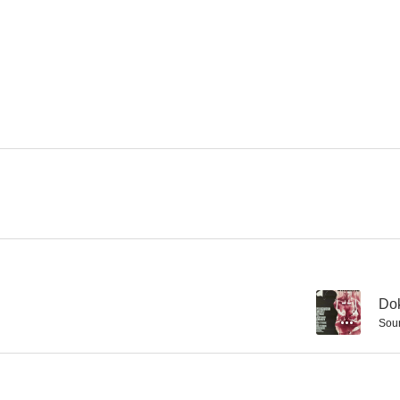
Los enamorados
491
Vita fr
--
--
Strandhugg
Solo una madre
El reclut
--
Dok
Sou