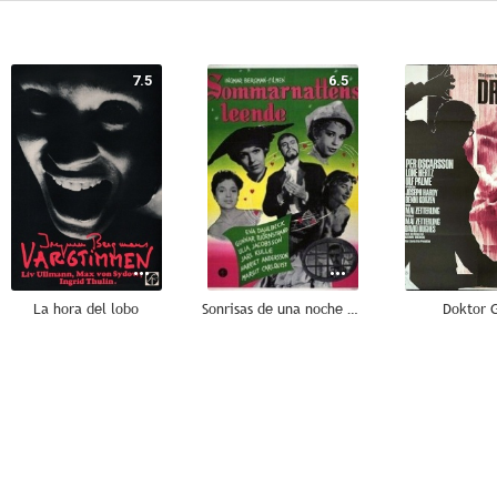
7.5
6.5
La hora del lobo
Sonrisas de una noche de verano
Doktor 
--
--