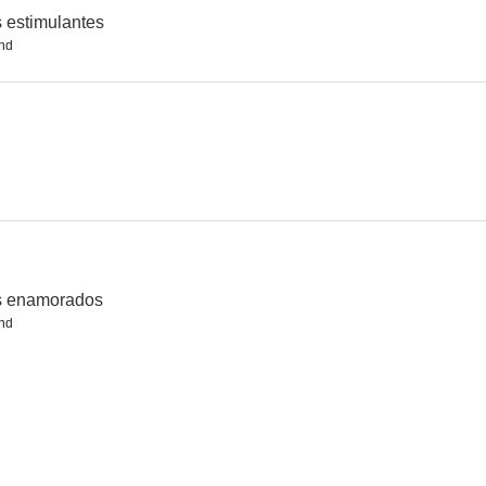
 estimulantes
nd
s enamorados
nd