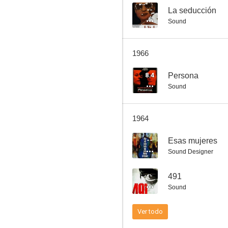
--
La seducción
Sound
1966
8.4
Persona
Sound
1964
--
Esas mujeres
Sound Designer
--
491
Sound
Ver todo