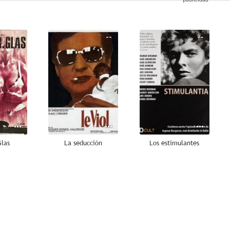
--
--
--
Glas
La seducción
Los estimulantes
--
--
--