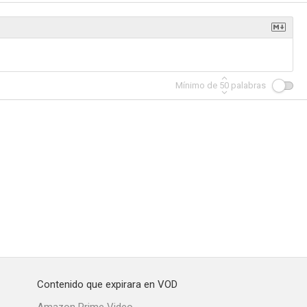
Mínimo de
50
palabras
Contenido que expirara en VOD