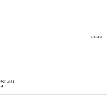
un
Sendas de barro
Face of Fire
--
a Bom
tor Glas
nd