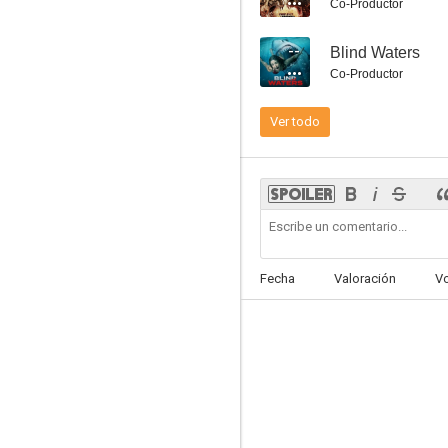
Co-Productor
--
Blind Waters
Co-Productor
Ver todo
Megatiburón contra pulpo gigante
5.2
Fecha
Valoración
V
Perros de batalla
5.0