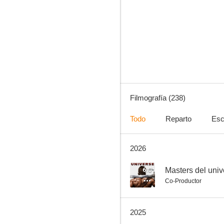
Sharknado: Que la 4ª te acompañe
9.0
Filmografía (238)
Todo
Reparto
Esc
2026
Attack on Titan
7.4
6.0
Masters del univ
Co-Productor
2025