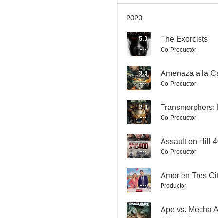
2023
5.0
The Exorcists
Co-Productor
El planeta de los tiburones
3.8
Amenaza a la C
5.5
Co-Productor
2.0
Transmorphers: 
Co-Productor
--
Assault on Hill 
Co-Productor
--
Amor en Tres Ci
Air Force One: Amenaza en el cielo
Productor
5.3
--
Ape vs. Mecha 