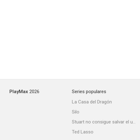
Meteoro a la Luna
2.0
PlayMax
2026
Series populares
La Casa del Dragón
Silo
Stuart no consigue salvar el universo
Ted Lasso
Bigfoot