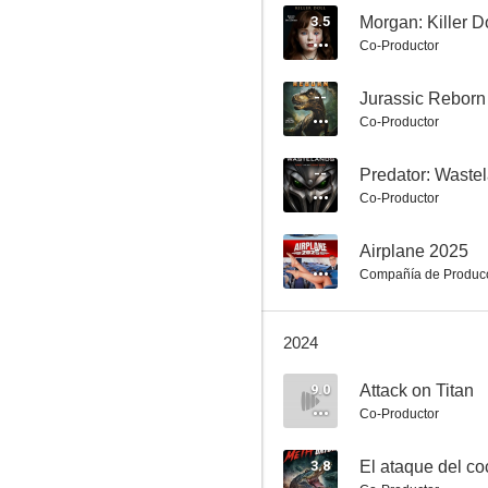
3.5
Morgan: Killer D
Co-Productor
Sherlock Holmes
--
Jurassic Reborn
Co-Productor
7.0
--
Predator: Waste
Co-Productor
--
Airplane 2025
Compañía de Produc
2024
AVH: Alien vs. Hunter
6.4
9.0
Attack on Titan
Co-Productor
3.8
El ataque del co