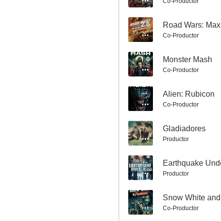
Co-Productor
2.0
Road Wars: Max
Co-Productor
Nazis en el centro de la Tierra
1.0
Monster Mash
Co-Productor
6.0
--
Alien: Rubicon
Co-Productor
--
Gladiadores
Productor
--
Earthquake Und
Masters del universo
Productor
5.8
--
Snow White and
Co-Productor