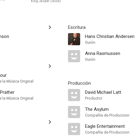
King Jasper (voice)
Escritura
hnson
Hans Christian Andersen
Guión
Anna Rasmussen
Guión
hour
 la Música Original
Producción
 Prather
David Michael Latt
 la Música Original
Productor
The Asylum
Compañía de Produccion
Eagle Entertainment
Compañía de Produccion