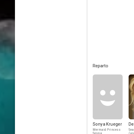
Reparto
Sonya Krueger
De
Mermaid Princess
Sea
Sereia
(vo