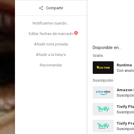
Compartir
Notificarme cuando...
N
Editar fechas de marcado
Añadir nota privada
Disponible en...
Añadir a la lista/s
Gratis
Recomendar
Runtime
Con anunc
Suscripción
Amazon 
Suscripci
Tivify Pl
Suscripci
Tivify P
Suscripci