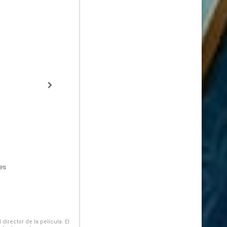
es
irector de la película. El