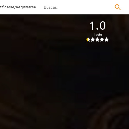
tificarse/Registrarse
1.0
1 voto