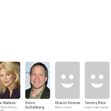
e Wallace
Steve
Sharon Desiree
Tammy Klein
Guttenberg
 Witch Revina
Skyler (voice)
Queen Opal (voice)
ice)