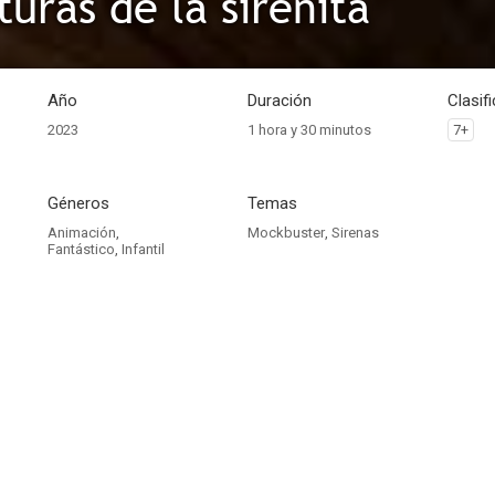
turas de la sirenita
Año
Duración
Clasif
2023
1 hora y 30 minutos
7+
Géneros
Temas
Animación
,
Mockbuster
,
Sirenas
Fantástico
,
Infantil