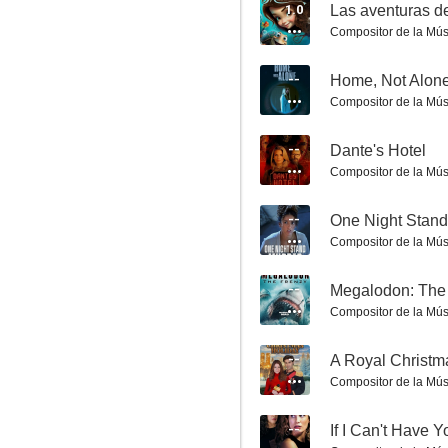
1.0
Las aventuras de
Compositor de la Mús
--
Home, Not Alon
Compositor de la Mús
Paranormal Entity
--
Dante's Hotel
5.5
Compositor de la Mús
--
One Night Stand
Compositor de la Mús
--
Megalodon: The
Compositor de la Mús
--
A Royal Christm
Asalto al hospital
Compositor de la Mús
5.4
--
If I Can't Have Y