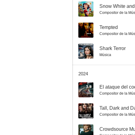
1.5
Snow White and 
Compositor de la Mús
Sherlock Holmes
--
Tempted
Compositor de la Mús
6.5
--
Shark Terror
Música
2024
3.8
El ataque del co
Compositor de la Mús
Zombie Apocalypse
6.3
--
Tall, Dark and 
Compositor de la Mús
--
Crowdsource Mu