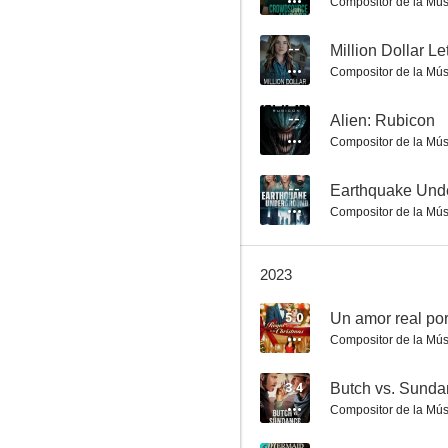
Compositor de la Mús
--
Million Dollar Le
Compositor de la Mús
MILF
--
Alien: Rubicon
Compositor de la Mús
6.0
--
Earthquake Und
Compositor de la Mús
2023
5.0
Un amor real po
Compositor de la Mús
Hansel vs. Gretel
6.0
3.4
Butch vs. Sund
Compositor de la Mús