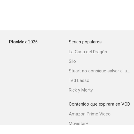
PlayMax
2026
Series populares
La Casa del Dragón
Triassic World
Silo
1.5
Stuart no consigue salvar el universo
Ted Lasso
Rick y Morty
Contenido que expirara en VOD
Amazon Prime Video
Movistar+
Snow White and the 7 Dwarfs
Netflix