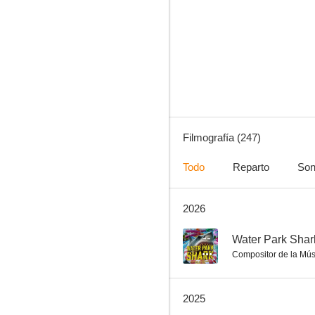
Sharknado: Que la 4ª te acompañe
8.0
Filmografía (247)
Todo
Reparto
Son
2026
La hermana de la novia
7.4
--
Water Park Shar
Compositor de la Mús
2025