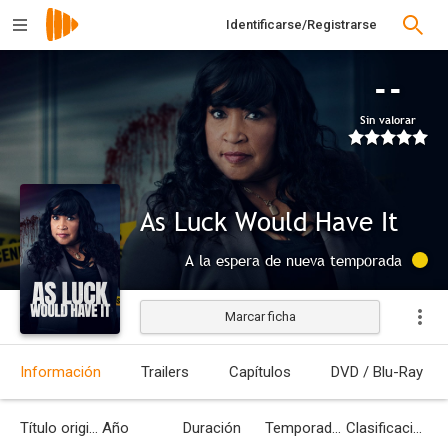
Identificarse/Registrarse
--
Sin valorar
As Luck Would Have It
A la espera de nueva temporada
Marcar ficha
Información
Trailers
Capítulos
DVD / Blu-Ray
Título original
Año
Duración
Temporadas
Clasificación por edades