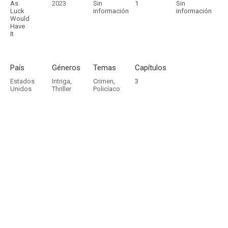
As
2023
Sin
1
Sin
Luck
información
información
Would
Have
It
País
Géneros
Temas
Capítulos
Estados
Intriga
,
Crimen
,
3
Unidos
Thriller
Policíaco