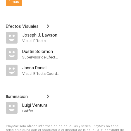
1 más
Efectos Visuales
Joseph J. Lawson
Visual Effects
Dustin Solomon
Supervisor de Efectos Visuales
Janna Daniel
Visual Effects Coordinator
Iluminación
Luigi Ventura
Gaffer
PlayMax solo ofrece información de películas y series, PlayMax no tiene
relación alguna con el productor o el director de la película. El copyright de