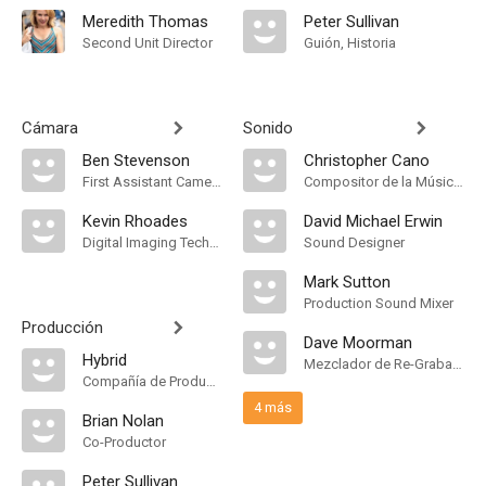
Meredith Thomas
Peter Sullivan
Second Unit Director
Guión, Historia
Cámara
Sonido
Ben Stevenson
Christopher Cano
First Assistant Camera
Compositor de la Música Original
Kevin Rhoades
David Michael Erwin
Digital Imaging Technician
Sound Designer
Mark Sutton
Production Sound Mixer
Producción
Dave Moorman
Hybrid
Mezclador de Re-Grabación de Sonido
Compañía de Produccion
4 más
Brian Nolan
Co-Productor
Peter Sullivan