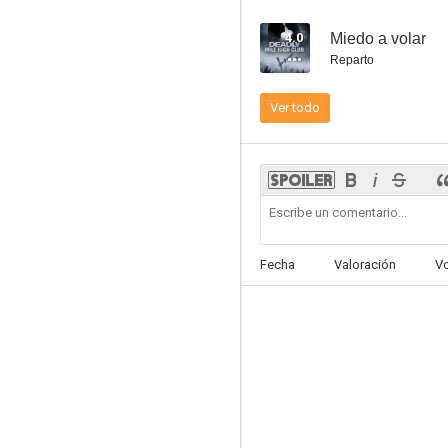
4.0
Miedo a volar
Reparto
Ver todo
An Organized Killer
--
Fecha
Valoración
V
5 Souls