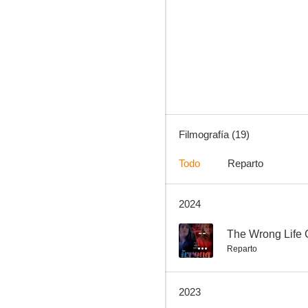
En la casa equivocada
4.3
Filmografía (19)
Todo
Reparto
2024
La invocación
1.0
--
The Wrong Life
Reparto
2023