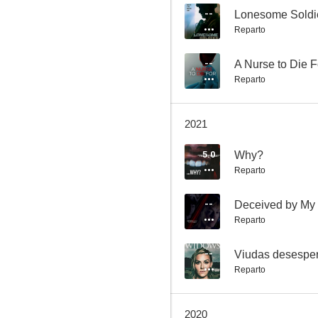
--
Lonesome Soldi
Reparto
Animadoras en peligro
--
A Nurse to Die F
Reparto
--
2021
5.0
Why?
Reparto
--
Deceived by My 
Reparto
As Luck Would Have It
--
--
Viudas desespe
Reparto
2020