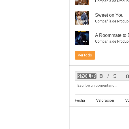
Compañía de Produc
--
Sweet on You
Compañía de Produc
--
A Roommate to 
Compañía de Produc
Dos navidades para Eve
Ver todo
5.5
Fecha
Valoración
V
Los festivos caballeros
5.5