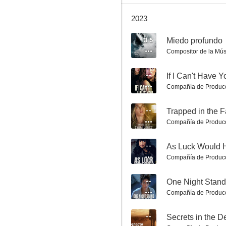
2023
3.5
Miedo profundo
Compositor de la Mús
Una mala elección
--
If I Can't Have Y
6.0
Compañía de Produc
--
Trapped in the 
Compañía de Produc
--
As Luck Would H
Compañía de Produc
--
One Night Stand
Small Town Prince
Compañía de Produc
5.7
--
Secrets in the D