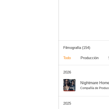
Jersey Shore Shark Attack
8.0
Filmografía (154)
Todo
Producción
2026
A Husband for Christmas
7.0
--
Nightmare Hom
Compañía de Produc
2025