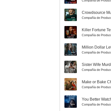
Compañía de Produc
--
Crowdsource Mu
Compañía de Produc
De escapada
--
Killer Fortune Te
Compañía de Produc
6.1
--
Million Dollar Le
Compañía de Produc
--
Sister Wife Murd
Compañía de Produc
--
Make or Bake C
Un desliz fatal
Compañía de Produc
6.0
--
You Better Watc
Compañía de Produc