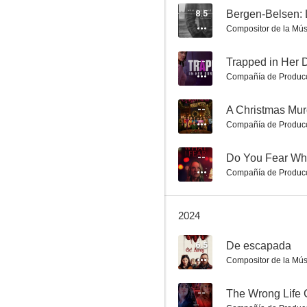
8.5
Compositor de la Mús
En la casa equivocada
--
Trapped in Her
Compañía de Produc
6.9
--
A Christmas Mur
Compañía de Produc
--
Do You Fear Wha
Compañía de Produc
2024
Navidades en incógnito
6.5
6.5
De escapada
Compositor de la Mús
--
The Wrong Life