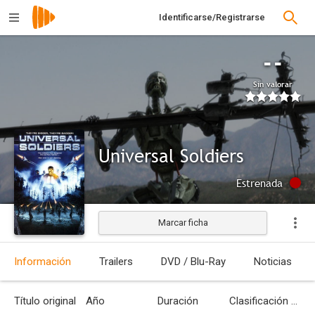
Identificarse/Registrarse
--
Sin valorar
Universal Soldiers
Estrenada
Marcar ficha
Información
Trailers
DVD / Blu-Ray
Noticias
Título original
Año
Duración
Clasificación por edades