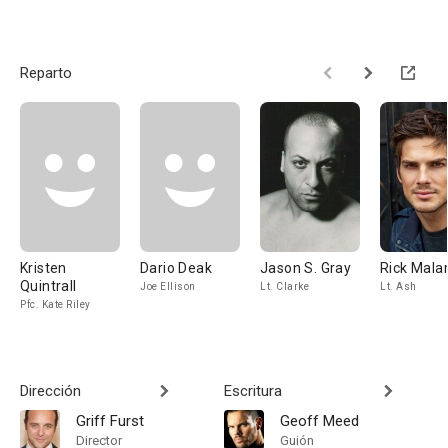
Reparto
Kristen
Dario Deak
Jason S. Gray
Rick Mala
Quintrall
Joe Ellison
Lt. Clarke
Lt. Ash
Pfc. Kate Riley
Dirección
Escritura
Griff Furst
Geoff Meed
Director
Guión