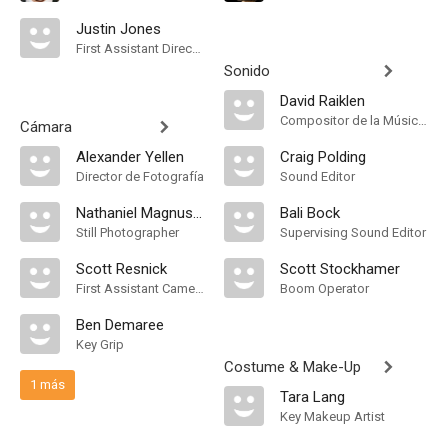
Justin Jones
First Assistant Director
Sonido
David Raiklen
Compositor de la Música Original, Música
Cámara
Alexander Yellen
Craig Polding
Director de Fotografía
Sound Editor
Nathaniel Magnuson
Bali Bock
Still Photographer
Supervising Sound Editor
Scott Resnick
Scott Stockhamer
First Assistant Camera
Boom Operator
Ben Demaree
Key Grip
Costume & Make-Up
1 más
Tara Lang
Key Makeup Artist