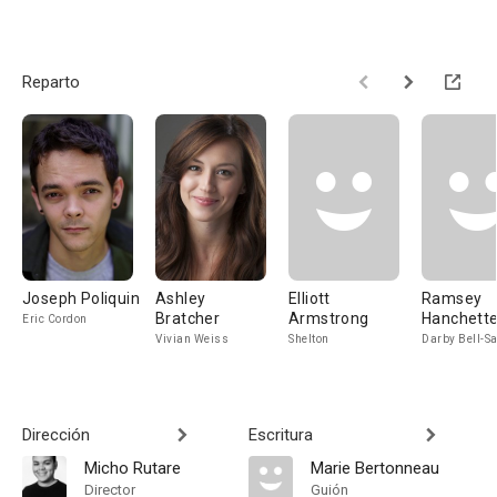
Reparto
Joseph Poliquin
Ashley
Elliott
Ramsey
Bratcher
Armstrong
Hanchett
Eric Cordon
Vivian Weiss
Shelton
Darby Bell-S
Dirección
Escritura
Micho Rutare
Marie Bertonneau
Director
Guión