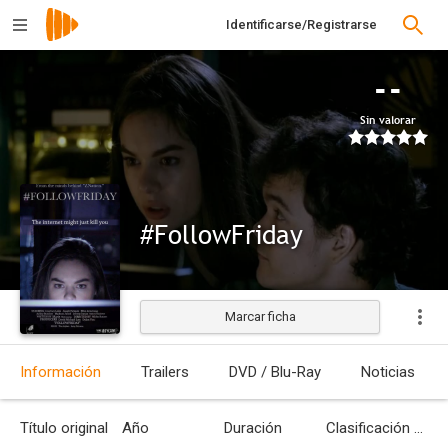
Identificarse/Registrarse
--
Sin valorar
#FollowFriday
Marcar ficha
Estrenada
Información
Trailers
DVD / Blu-Ray
Noticias
Título original
Año
Duración
Clasificación por edades