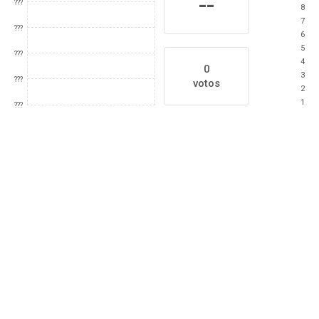
--
???
8
7
???
6
5
???
4
0
3
???
votos
2
1
???