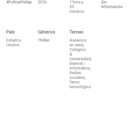
#FollowFriday
2016
1 hora y
Sin
30
información
minutos
País
Géneros
Temas
Estados
Thriller
Asesinos
Unidos
en serie
,
Colegios
&
Universidad
,
Internet /
Informática
,
Redes
sociales
,
Terror
tecnológico