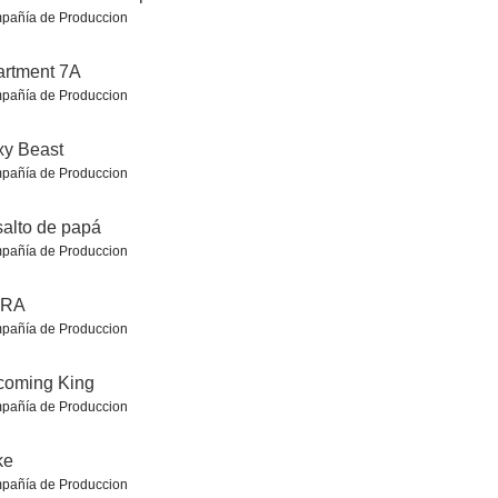
pañía de Produccion
artment 7A
pañía de Produccion
xy Beast
pañía de Produccion
ro
ARK: The Animated Series
Michael Johnson: Superman
5.9
5.6
5.6
salto de papá
pañía de Produccion
RA
pañía de Produccion
coming King
pañía de Produccion
Prodigy
Love in Taipei
El retorno de los Thundermans
ke
5.3
5.0
4.6
pañía de Produccion