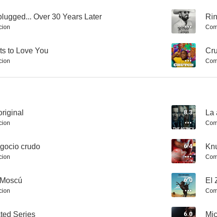
lugged... Over 30 Years Later
--
Rin
cion
Com
ts to Love You
--
Cru
cion
Com
Beavis and Butt-Head Do the Universe
Secrets of the Oligarch Wives
No Activ
6.5
6.5
riginal
8.3
La 
cion
Com
gocio crudo
6.4
Kn
cion
Com
 Moscú
6.0
El 
Mentiras pasajeras
The Doll Factory
Knuckl
cion
Com
6.2
6.0
ted Series
6.0
Mi