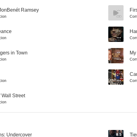
e JonBenét Ramsey
--
Fir
cion
Com
Ozzy: No Escape From Now
Wolf Pack
geance
--
Han
7.9
7.9
cion
Com
ngers in Town
--
My 
cion
Com
--
Can
cion
Com
 Wall Street
Rabbit Hole
Espíritus en la escuela
cion
7.5
7.5
s: Undercover
8.5
Tie