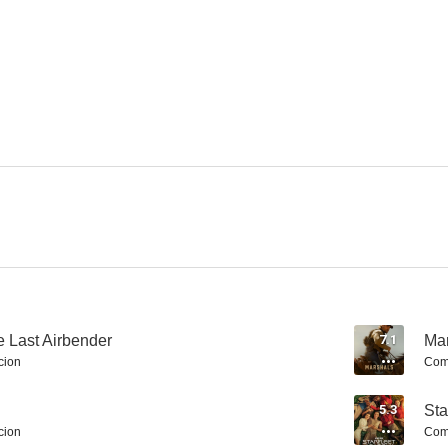
Yellowjackets
Entre dos mundos
8.7
8.6
The Flatshare
Mayor of Kingstown
8.3
8.1
e Last Airbender
7.1
Mar
cion
Com
5.3
Sta
cion
Com