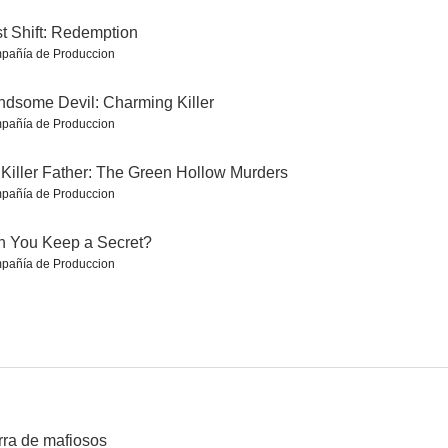
st Shift: Redemption
pañía de Produccion
Avatar Aang: The Last Airbender
The Crow Girl
SkyMed
dsome Devil: Charming Killer
7.9
7.6
7.6
pañía de Produccion
Killer Father: The Green Hollow Murders
pañía de Produccion
 You Keep a Secret?
pañía de Produccion
Landman: Un negocio crudo
South Park: Después del Covid
Cara feliz: La historia de un asesino en serie
7.5
7.4
7.3
rra de mafiosos