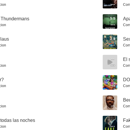
cion
Com
os Thundermans
5.5
Ap
cion
Com
laus
2.8
Se
cion
Com
American Rust
Dora and the Search for Sol Dorado
El Zor
6.0
6.0
--
El 
cion
Com
r?
--
DO
cion
Com
--
Be
cion
Com
At Midnight
Una Navidad de locos
Star Trek: 
 todas las noches
--
Fa
5.4
5.3
cion
Com