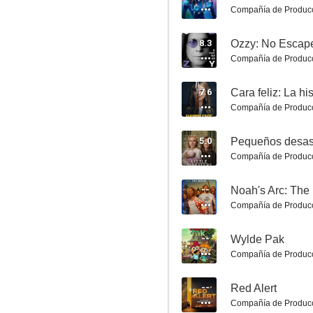
Compañía de Produc
8.3
Ozzy: No Escap
Compañía de Produc
Grease: El auge de las Damas Rosas
7.6
Cara feliz: La hi
7.3
Compañía de Produc
5.0
Pequeños desas
Compañía de Produc
--
Noah's Arc: The
Compañía de Produc
--
Wylde Pak
South Park: La guerra del agua
Compañía de Produc
7.0
--
Red Alert
Compañía de Produc