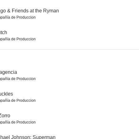
go & Friends at the Ryman
pañía de Produccion
tch
pañía de Produccion
ity
The Family Stallone
South Park: La guerra del agua - Parte 2
6.4
6.4
6.3
agencia
pañía de Produccion
uckles
pañía de Produccion
Zorro
es
Un caballero en Moscú
iCarly
pañía de Produccion
6.0
6.0
6.0
chael Johnson: Superman