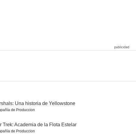
The Thundermans: Undercover
Rugrats
Los enviados
8.5
8.3
8.3
Por qué matan las mujeres 2
El gerente
La agencia
8.0
8.0
8.0
shals: Una historia de Yellowstone
pañía de Produccion
r Trek: Academia de la Flota Estelar
pañía de Produccion