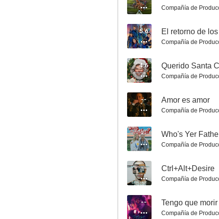
Compañía de Produc
5.6
El retorno de l
Compañía de Produc
4.6
Querido Santa C
Compañía de Produc
Significant Other
6.0
--
Amor es amor
Compañía de Produc
--
Who's Yer Fathe
Compañía de Produc
--
Ctrl+Alt+Desire
Compañía de Produc
Fatal Attraction (Atracción fatal)
--
Tengo que morir
5.5
Compañía de Produc