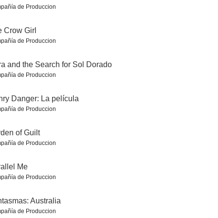
pañía de Produccion
 Crow Girl
pañía de Produccion
South Park: Después del Covid - El regreso del Covid
Frasier
Bosé
a and the Search for Sol Dorado
7.1
7.0
7.0
pañía de Produccion
ry Danger: La película
pañía de Produccion
den of Guilt
pañía de Produccion
allel Me
ison
South Park (No apto para menores)
Milli Vanilli
pañía de Produccion
7.0
6.8
6.8
tasmas: Australia
pañía de Produccion