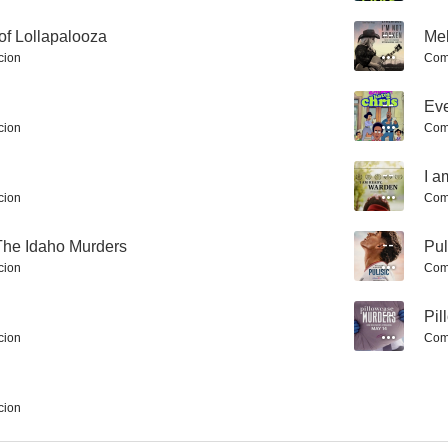
 of Lollapalooza
--
Mel
cion
Com
--
Eve
cion
Com
--
I a
Honor Society
Star Trek: Academia de la Flota Estelar
Malditos 
cion
Com
4.0
2.8
The Idaho Murders
--
Pul
cion
Com
--
Pil
cion
Com
cion
La mujer del asesino
Sexy Beast
George & 