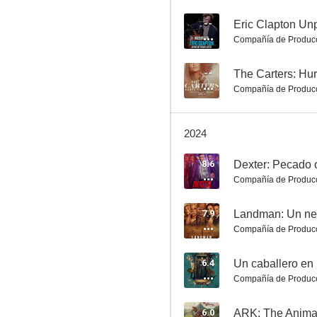
--
Eric Clapton Unp
Compañía de Produc
--
The Carters: Hur
Compañía de Produc
Three Months
6.7
2024
8.6
Dexter: Pecado o
Compañía de Produc
7.9
Landman: Un ne
Compañía de Produc
6.4
Un caballero en
Las invisibles
Compañía de Produc
6.3
6.0
ARK: The Anima