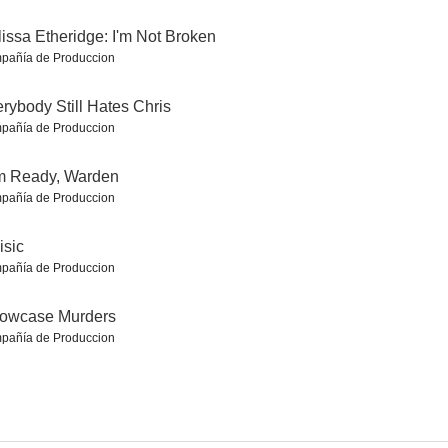
issa Etheridge: I'm Not Broken
pañía de Produccion
rybody Still Hates Chris
pañía de Produccion
m Ready, Warden
amigos
Pequeños desastres
Henry Danger: La película
pañía de Produccion
2.0
2.0
1.0
isic
pañía de Produccion
lowcase Murders
pañía de Produccion
Tammy
Este es Pony
The Fairly Oddparents: Fairly Odder