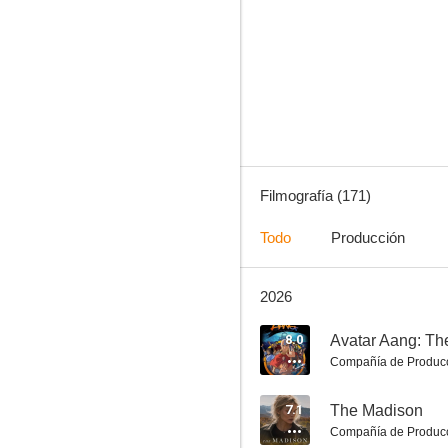
Teen Wolf: The Movie
9.0
Filmografía (171)
Todo
Producción
2026
Guilty Party
8.3
8.0
Avatar Aang: Th
Compañía de Produc
7.1
The Madison
Compañía de Produc