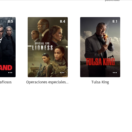
8.5
8.4
8.1
afiosos
Operaciones especiales: Lioness
Tulsa King
10
10
9.0