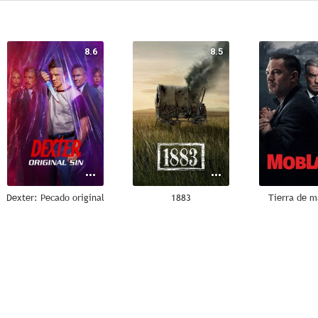
8.6
8.5
Dexter: Pecado original
1883
Tierra de m
7.8
6.9