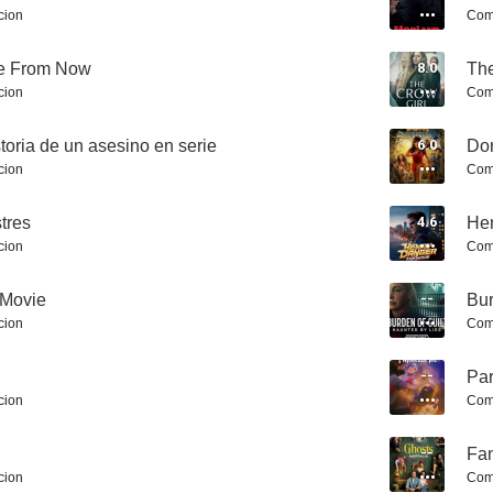
cion
Com
e From Now
8.0
The
cion
Com
South Park: Bienvenidos al Complaciverso
Próxima Parada: Navidad
storia de un asesino en serie
6.0
Dor
7.2
7.1
cion
Com
tres
4.6
Hen
cion
Com
 Movie
--
Bur
cion
Com
--
Par
Star Trek: Strange New Worlds
Marshals: Una historia de Yellowstone
The Mad
cion
Com
7.0
7.0
--
Fan
cion
Com