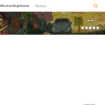
tificarse/Registrarse
--