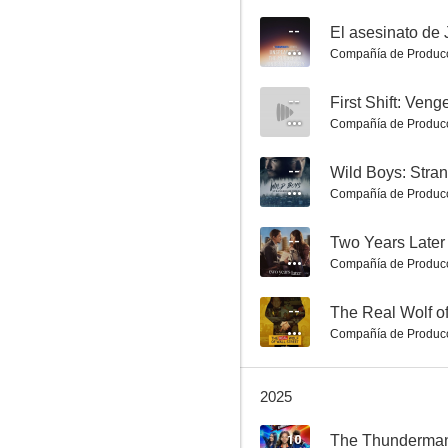
--
El asesinato d
Compañía de Produc
La oferta
--
First Shift: Ven
8.0
Compañía de Produc
--
Wild Boys: Stra
Compañía de Produc
--
Two Years Later
Compañía de Produc
--
The Real Wolf of
Transformers: La chispa de la Tierra
Compañía de Produc
7.5
2025
10
The Thunderman