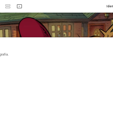
Iden
rafía.