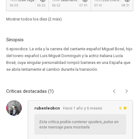
1X03
Bravi ragazzi
1X04
Salamandra
1X05
Los chicos no lloran
06:03
06:52
06:52
07:41
07:41
08:31
Mostrar todos los días (2 más)
Sinopsis
6 episodios. La vida y la carrera del cantante español Miguel Bosé, hijo
del torero español Luis Miguel Dominguín y la actriz italiana Lucía
Bosé, cuya singular personalidad rompió barreras en una España que
se abría lentamente al cambio durante la transición.
Críticas destacadas (1)
rubenleobcn
Hace 1 año y 6 meses
6
Esta crítica podría contener spoilers, pulse en
este mensaje para mostrarla