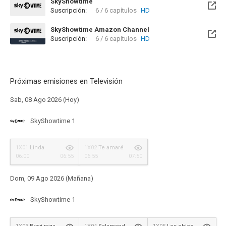
SkyShowtime
Suscripción:
6 / 6 capítulos
HD
Disponible hasta el Mié, 02 Mar 2033 (Quedan 6 años)
SkyShowtime Amazon Channel
Suscripción:
6 / 6 capítulos
HD
Próximas emisiones en Televisión
Sab, 08 Ago 2026 (Hoy)
SkyShowtime 1
1X01
Linda
1X02
Te amaré
06:00
06:55
06:55
07:50
Dom, 09 Ago 2026 (Mañana)
SkyShowtime 1