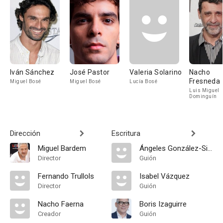
Iván Sánchez
José Pastor
Valeria Solarino
Nacho
Fresneda
Miguel Bosé
Miguel Bosé
Lucía Bosé
Luis Miguel
Dominguín
Dirección
Escritura
Miguel Bardem
Ángeles González-Sinde
Director
Guión
Fernando Trullols
Isabel Vázquez
Director
Guión
Nacho Faerna
Boris Izaguirre
Creador
Guión