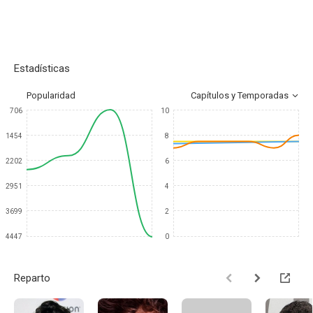
Estadísticas
Popularidad
Capítulos y Temporadas
706
10
1454
8
2202
6
2951
4
3699
2
4447
0
Reparto