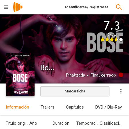
Identificarse/Registrarse
7.3
15 votos
Bosé
Finalizada • Final cerrado
Marcar ficha
Información
Trailers
Capítulos
DVD / Blu-Ray
Título original
Año
Duración
Temporadas
Clasificación por edades