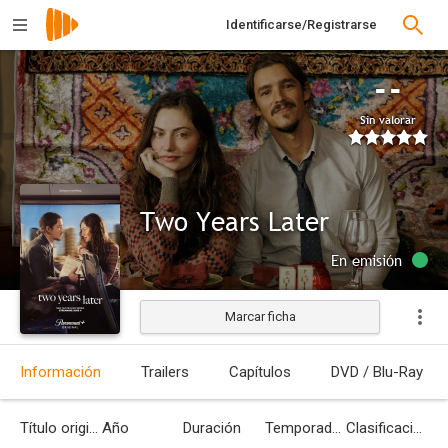
Identificarse/Registrarse
--
Sin valorar
Two Years Later
En emisión
Marcar ficha
Información
Trailers
Capítulos
DVD / Blu-Ray
Título original
Año
Duración
Temporadas
Clasificación por edades