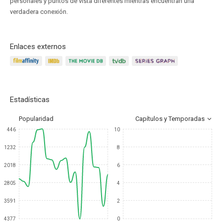
personales y puntos de vista diferentes mientras encuentran una
verdadera conexión.
Enlaces externos
Estadísticas
Popularidad
Capítulos y Temporadas
446
10
1232
8
2018
6
2805
4
3591
2
4377
0