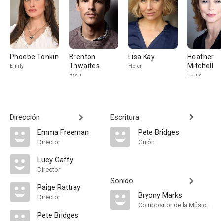
Phoebe Tonkin
Brenton
Lisa Kay
Heather
Thwaites
Mitchell
Emily
Helen
Ryan
Lorna
Dirección
Escritura
Emma Freeman
Pete Bridges
Director
Guión
Lucy Gaffy
Director
Sonido
Paige Rattray
Bryony Marks
Director
Compositor de la Música Original
Pete Bridges