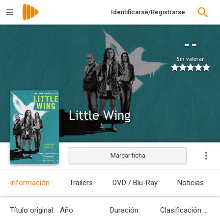
Identificarse/Registrarse
--
Sin valorar
Little Wing
Marcar ficha
Estrenada
Información
Trailers
DVD / Blu-Ray
Noticias
Título original
Año
Duración
Clasificación por edades