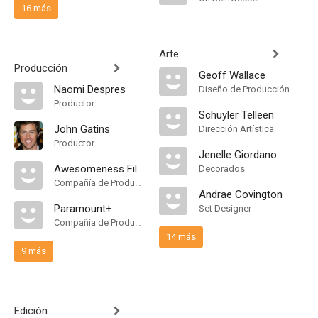
16 más
Arte
Producción
Geoff Wallace
Naomi Despres
Diseño de Producción
Productor
Schuyler Telleen
John Gatins
Dirección Artística
Productor
Jenelle Giordano
Awesomeness Films
Decorados
Compañía de Produccion
Andrae Covington
Paramount+
Set Designer
Compañía de Produccion
14 más
9 más
Edición