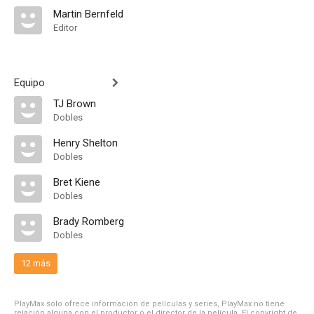
Martin Bernfeld
Editor
Equipo
TJ Brown
Dobles
Henry Shelton
Dobles
Bret Kiene
Dobles
Brady Romberg
Dobles
12 más
PlayMax solo ofrece información de películas y series, PlayMax no tiene
relación alguna con el productor o el director de la película. El copyright de