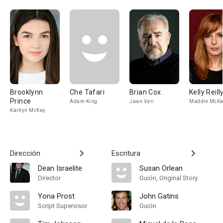
Brooklynn
Che Tafari
Brian Cox
Kelly Reill
Prince
Adam King
Jaan Vari
Maddie McKa
Kaitlyn McKay
Dirección
Escritura
Dean Israelite
Susan Orlean
Director
Guión, Original Story
Yona Prost
John Gatins
Script Supervisor
Guión