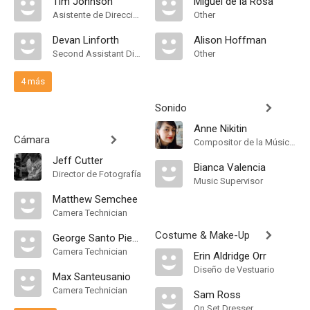
Tim Johnson
Miguel de la Rosa
Asistente de Dirección
Other
Devan Linforth
Alison Hoffman
Second Assistant Director
Other
4 más
Sonido
Anne Nikitin
Cámara
Compositor de la Música Original
Jeff Cutter
Bianca Valencia
Director de Fotografía
Music Supervisor
Matthew Semchee
Camera Technician
Costume & Make-Up
George Santo Pietro
Camera Technician
Erin Aldridge Orr
Diseño de Vestuario
Max Santeusanio
Camera Technician
Sam Ross
On Set Dresser