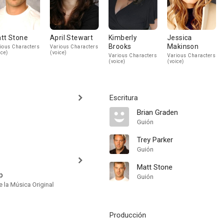
tt Stone
April Stewart
Kimberly
Jessica
Brooks
Makinson
ious Characters
Various Characters
ice)
(voice)
Various Characters
Various Characters
(voice)
(voice)
Escritura
Brian Graden
Guión
Trey Parker
Guión
Matt Stone
p
Guión
 la Música Original
Producción