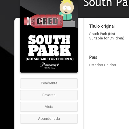
South Pa
Título original
South Park (Not
Suitable for Children)
País
Estados Unidos
Pendiente
Favorita
Vista
Abandonada