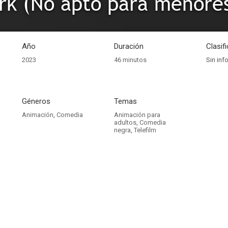
rk (No apto para menore
Año
Duración
Clasif
2023
46 minutos
Sin inf
Géneros
Temas
Animación
,
Comedia
Animación para
adultos
,
Comedia
negra
,
Telefilm