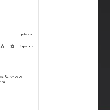
España
ns, Randy se ve
nea.