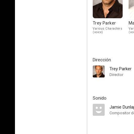
Trey Parker
Ma
Various Characters
Var
(voice)
(vo
Dirección
Trey Parker
Director
Sonido
Jamie Dunla
Compositor de