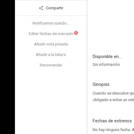
Compartir
Notificarme cuando...
N
Editar fechas de marcado
Añadir nota privada
Añadir a la lista/s
Disponible en...
Sin información
Recomendar
Sinopsis
Cuando se descubre que 
obligado a echar un vis
Fechas de estrenos
No hay ninguna fecha.
A