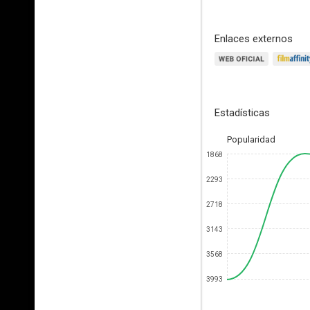
Enlaces externos
Estadísticas
Popularidad
1868
2293
2718
3143
3568
3993