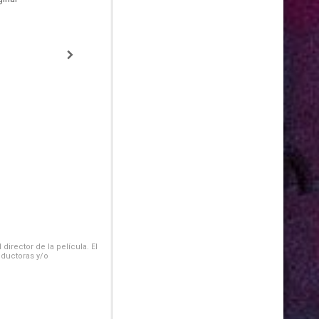
irector de la película. El
oductoras y/o