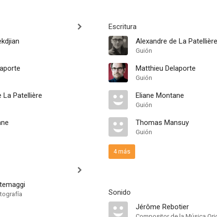
Escritura
ekdjian
Alexandre de La Patellièr
Guión
laporte
Matthieu Delaporte
Guión
 La Patellière
Eliane Montane
Guión
ane
Thomas Mansuy
Guión
4 más
ntemaggi
Sonido
tografía
Jérôme Rebotier
Compositor de la Música Orig