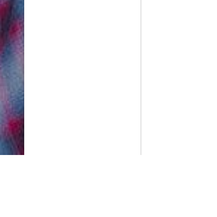
PlayMax
2026
Series populares
La Casa del Dragón
Silo