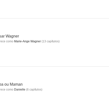
Nos vies heureuses (Our Happy Lives)
Las llaves del paraíso
La folle journée ou Le mariage de Figaro
--
--
--
sar Wagner
rece como
Marie-Ange Wagner
(
13
capítulos
)
'un fou
Polvo de ángel
Golden Eighties
pa ou Maman
--
--
--
rece como
Danielle
(
6
capítulos
)