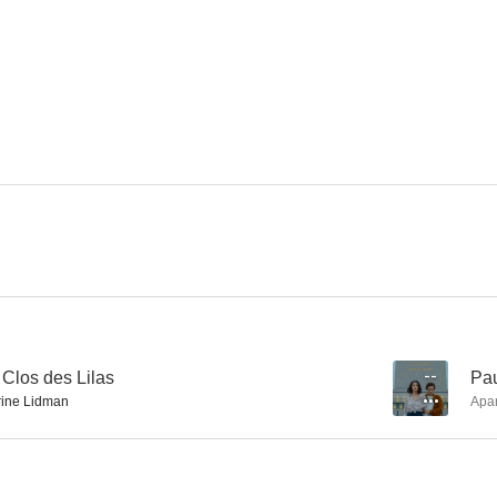
César Wagner
Paul and Paulette Take a Bath
--
--
Moi et le Che
Scenes de ménages
--
--
Clos des Lilas
--
Pau
ine Lidman
Apa