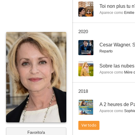
--
Toi non plus tu n
Aparece como
Emilie
Mariage mixte
2020
--
7.5
Cesar Wagner. 
Reparto
--
Sobre las nubes
Aparece como
Mère d
2018
Les saisons du plaisir
--
A 2 heures de Pa
--
Aparece como
Sophi
Ver todo
Favorito/a