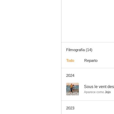
La mujer más asesinada del mundo
--
Filmografía (14)
Todo
Reparto
2024
Music Hole
--
--
Sous le vent de
Aparece como
Jojo
2023