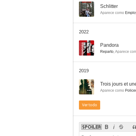
3.5
Schlitter
Aparece como
Employ
Ma planète
2022
--
8.1
Pandora
Reparto
,
Aparece co
2019
--
Trois jours et un
Aparece como
Police
Un petit boulot
Ver todo