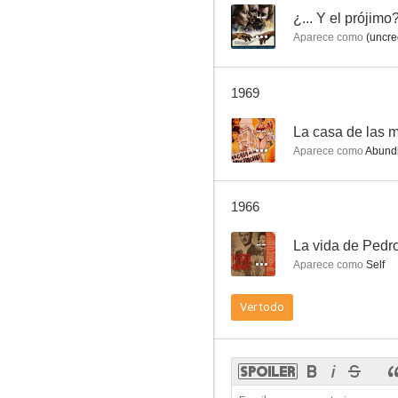
--
¿... Y el prójimo
Aparece como
(uncre
Las mil y una noches
1969
--
--
La casa de las
Aparece como
Abundi
1966
--
La vida de Pedro
Aparece como
Self
La casa de las muchachas
Ver todo
--