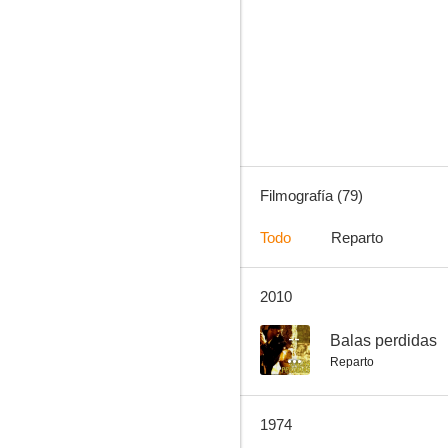
Un día con el diablo
7.0
Filmografía (79)
Todo
Reparto
2010
Angelitos negros
5.0
--
Balas perdidas
Reparto
1974