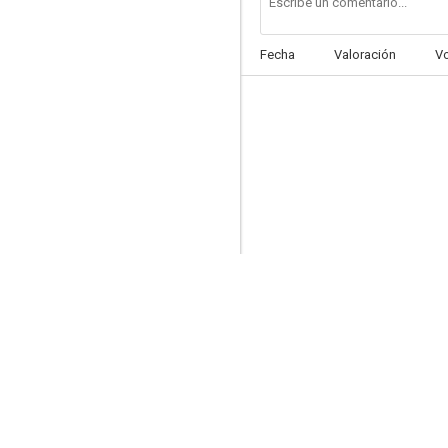
Fecha
Valoración
V
Napoleoncito
--
Los secretos del sexo débil
--