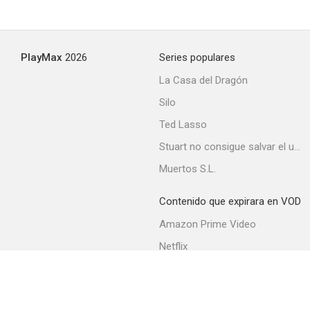
Yo quiero ser mala
PlayMax
2026
Series populares
--
La Casa del Dragón
Silo
Ted Lasso
Stuart no consigue salvar el universo
Muertos S.L.
Contenido que expirara en VOD
Mariachis
Amazon Prime Video
--
Netflix
Filmin
Movistar+