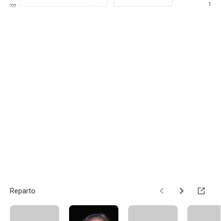
1
???
Reparto