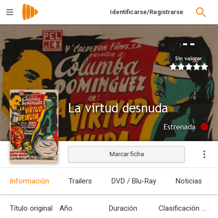
Identificarse/Registrarse
--
Sin valorar
La virtud desnuda
Estrenada
Marcar ficha
Información
Trailers
DVD / Blu-Ray
Noticias
Título original
Año
Duración
Clasificación por edades