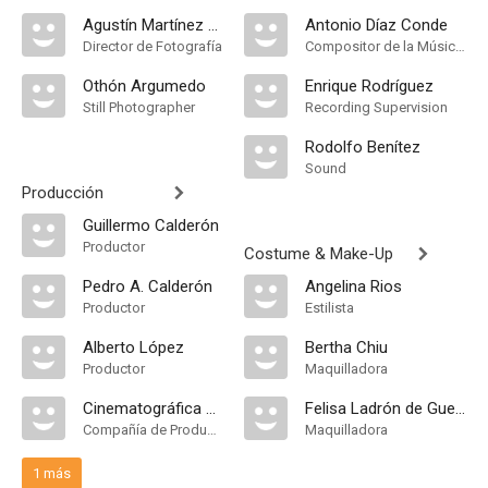
Agustín Martínez Solares
Antonio Díaz Conde
Director de Fotografía
Compositor de la Música Original
Othón Argumedo
Enrique Rodríguez
Still Photographer
Recording Supervision
Rodolfo Benítez
Sound
Producción
Guillermo Calderón
Productor
Costume & Make-Up
Pedro A. Calderón
Angelina Rios
Productor
Estilista
Alberto López
Bertha Chiu
Productor
Maquilladora
Cinematográfica Calderón S.A
Felisa Ladrón de Guevara
Compañía de Produccion
Maquilladora
1 más