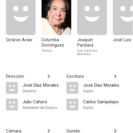
Octavio Arias
Columba
Joaquín
José Luis
Domínguez
Pardavé
Teresa
Don Zacarías
Martínez
Dirección
Escritura
José Díaz Morales
José Díaz Morales
Director
Guión
Julio Cahero
Carlos Sampelayo
Asistente de Dirección
Guión
Cámara
Sonido