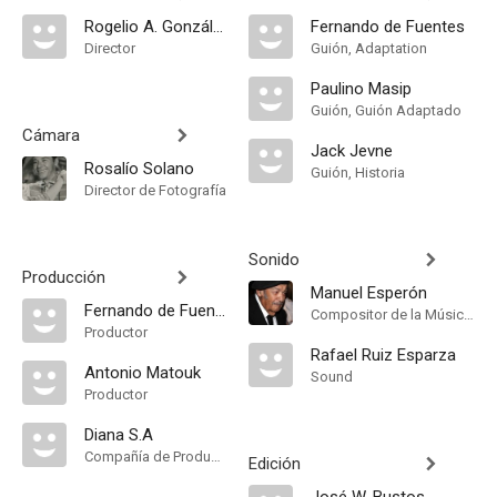
Rogelio A. González
Fernando de Fuentes
Director
Guión, Adaptation
Paulino Masip
Guión, Guión Adaptado
Cámara
Jack Jevne
Rosalío Solano
Guión, Historia
Director de Fotografía
Sonido
Producción
Manuel Esperón
Fernando de Fuentes
Compositor de la Música Original
Productor
Rafael Ruiz Esparza
Antonio Matouk
Sound
Productor
Diana S.A
Compañía de Produccion
Edición