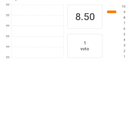
???
10
9
8.50
???
8
7
???
6
5
???
4
1
3
???
voto
2
1
???