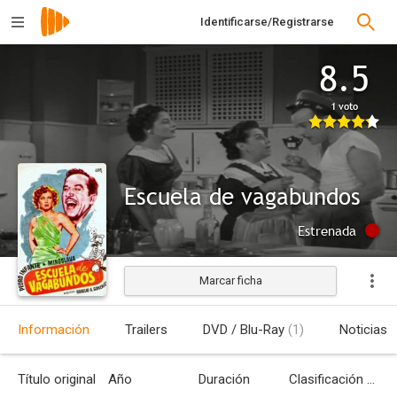
Identificarse/Registrarse
8.5
1 voto
Escuela de vagabundos
Estrenada
Marcar ficha
Información
Trailers
DVD / Blu-Ray
(1)
Noticias
Título original
Año
Duración
Clasificación por edades