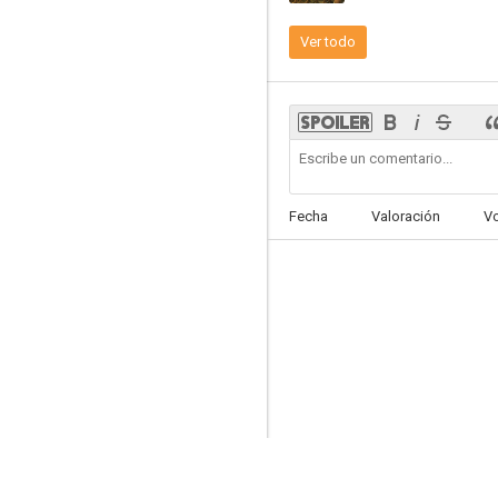
Ver todo
Blitz
7.3
Fecha
Valoración
V
Elizabeth
6.4