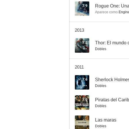
7.9
Rogue One: Una 
Aparece como
Engin
Batman
2013
7.0
7.2
Thor: El mundo 
Dobles
2011
7.6
Dobles
Piratas del Caribe: En mareas misteriosas
7.0
6.6
Dobles
--
Las maras
Dobles