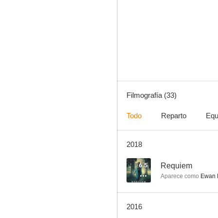
Billy Elliot (Quiero bailar)
7.6
Filmografía (33)
Todo
Reparto
Equ
2018
Sherlock Holmes: Juego de Sombras (Sherlock Holmes 2)
7.3
6.5
Requiem
Aparece como
Ewan 
2016