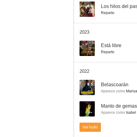
8.0
Los hilos del pa
Reparto
Muchacha italiana viene a casarse
2023
7.5
--
Está libre
Reparto
2022
8.5
Belascoarán
Aparece como
Marisa
Vencer la ausencia
--
Manto de gemas
7.3
Aparece como
Isabel
Ver todo