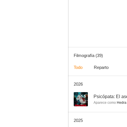
Amigas y rivales
8.7
Filmografía (39)
Todo
Reparto
2026
La otra familia
8.2
5.5
Psicópata: El as
Aparece como
Hedra
2025