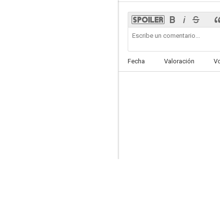
Abismo de pasión
Fecha
Valoración
V
6.8
Sr. Ávila
6.0