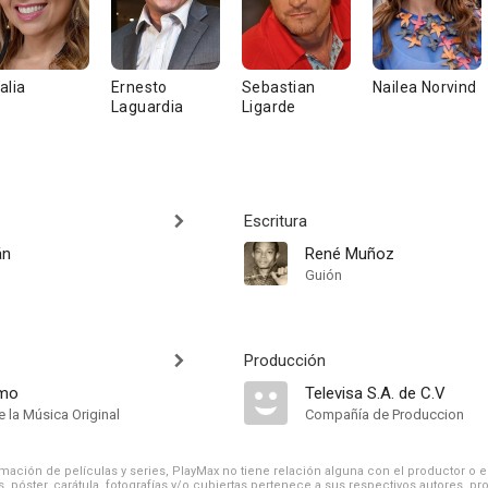
alia
Ernesto
Sebastian
Nailea Norvind
Laguardia
Ligarde
Escritura
án
René Muñoz
Guión
Producción
amo
Televisa S.A. de C.V
 la Música Original
Compañía de Produccion
ación de películas y series, PlayMax no tiene relación alguna con el productor o el d
, póster, carátula, fotografías y/o cubiertas pertenece a sus respectivos autores, pr