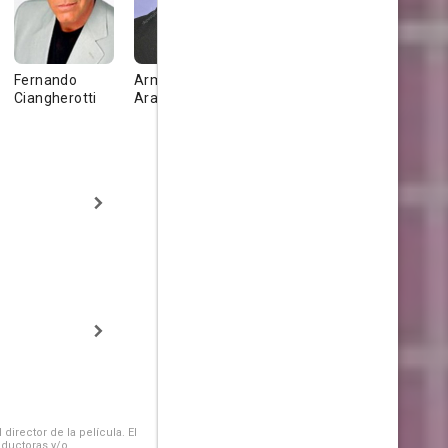
Fernando
Armando
René Muñoz
Luis Bayar
Ciangherotti
Araiza
irector de la película. El
oductoras y/o