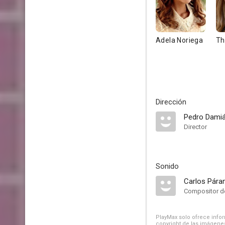
Adela Noriega
Th
Dirección
Pedro Dami
Director
Sonido
Carlos Pár
Compositor de
PlayMax solo ofrece inform
copyright de las imágenes