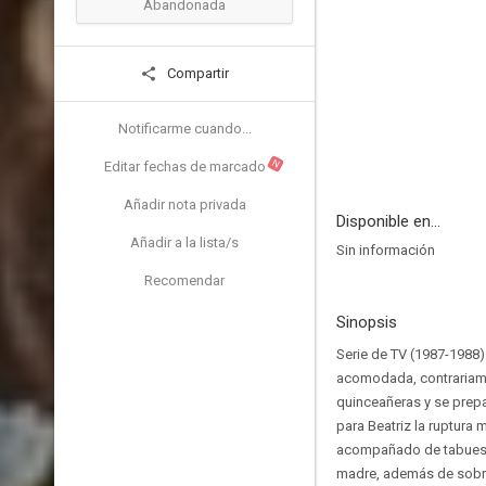
Abandonada
Compartir
Notificarme cuando...
N
Editar fechas de marcado
Añadir nota privada
Disponible en...
Añadir a la lista/s
Sin información
Recomendar
Sinopsis
Serie de TV (1987-1988)
acomodada, contrariamen
quinceañeras y se prepa
para Beatriz la ruptura 
acompañado de tabues y 
madre, además de sobrel