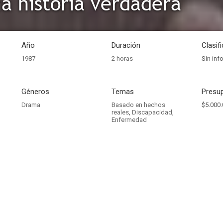
a historia verdadera
Año
Duración
Clasif
1987
2 horas
Sin inf
Géneros
Temas
Presup
Drama
Basado en hechos
$5.000.
reales
,
Discapacidad
,
Enfermedad