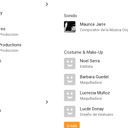
ry
Sonido
Maurice Jarre
ures
Compositor de la Música Orig
Produccion
Productions
Produccion
Costume & Make-Up
i
Noel Serra
Estilista
Barbara Guedel
Maquilladora
Lucrecia Muñoz
Maquilladora
Lucile Donay
n
Diseño de Vestuario
3 más