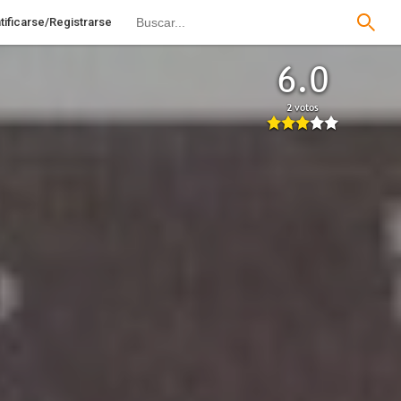
tificarse/Registrarse
6.0
2 votos