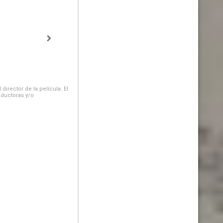
irector de la película. El
oductoras y/o