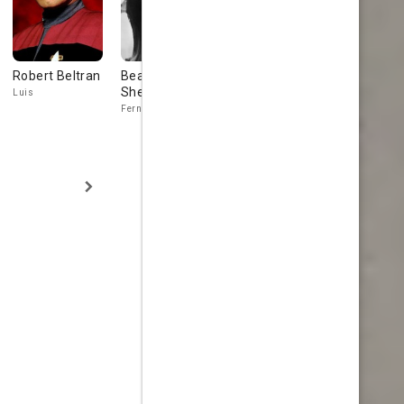
Robert Beltran
Beatriz
Tony Goldwyn
Danny De 
Sheridan
Paz
Luis
David
Fernando's Mother
Carlos