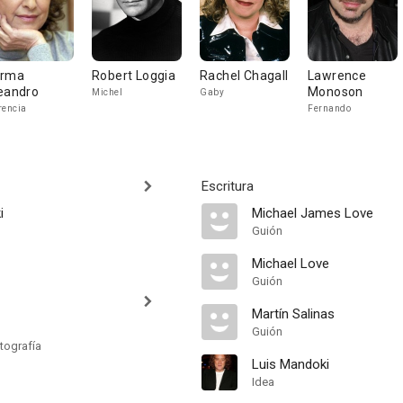
rma
Robert Loggia
Rachel Chagall
Lawrence
eandro
Monoson
Michel
Gaby
rencia
Fernando
Escritura
i
Michael James Love
Guión
Michael Love
Guión
Martín Salinas
Guión
tografía
Luis Mandoki
Idea