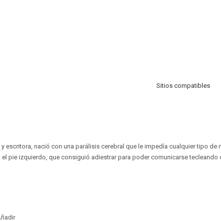
Sitios compatibles
y escritora, nació con una parálisis cerebral que le impedía cualquier tipo de
n el pie izquierdo, que consiguió adiestrar para poder comunicarse tecleando 
ñadir