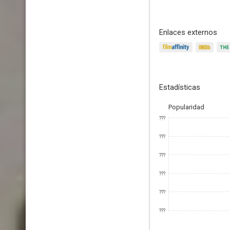
Enlaces externos
Estadísticas
Popularidad
???
???
???
???
???
???