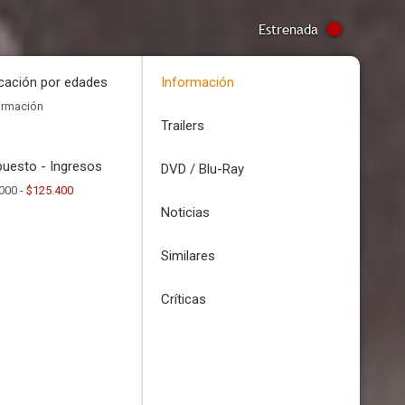
Estrenada
icación por edades
Información
ormación
Trailers
uesto - Ingresos
DVD / Blu-Ray
000 -
$125.400
Noticias
Similares
Críticas