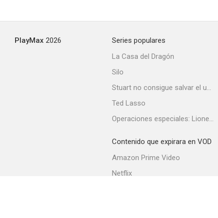
Operación Masacre
PlayMax
2026
Series populares
--
La Casa del Dragón
Silo
Stuart no consigue salvar el universo
Ted Lasso
Operaciones especiales: Lioness
Contenido que expirara en VOD
La fiaca
Amazon Prime Video
--
Netflix
Filmin
Movistar+