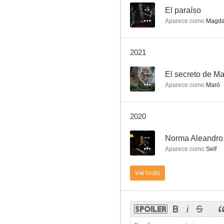
--
El paraíso
Aparece como
Magda
Cleopatra
2021
6.5
--
El secreto de M
Aparece como
Maró
2020
--
Norma Aleandro,
Aparece como
Self
Las verdes praderas
Ver todo
6.0