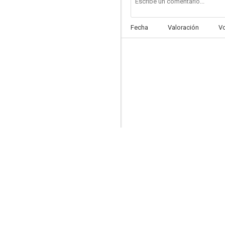
Fecha
Valoración
V
La ciudad de tu destino final
5.5
La fuga
4.5