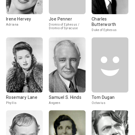
Irene Hervey
Joe Penner
Charles
Butterworth
Adriana
Dromio of Ephesus /
Dromio of Syracuse
Duke of Ephesus
Rosemary Lane
Samuel S. Hinds
Tom Dugan
Phyllis
Angeen
Octavius