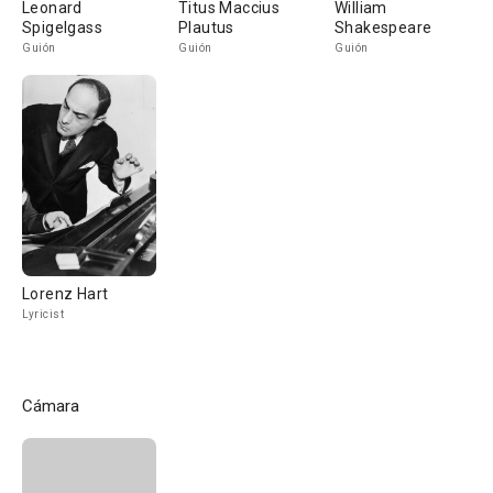
Leonard
Titus Maccius
William
Spigelgass
Plautus
Shakespeare
Guión
Guión
Guión
Lorenz Hart
Lyricist
Cámara