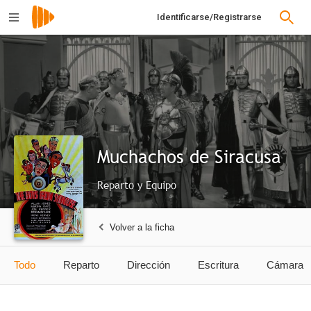
Identificarse/Registrarse
Muchachos de Siracusa
Reparto y Equipo
Volver a la ficha
Todo
Reparto
Dirección
Escritura
Cámara