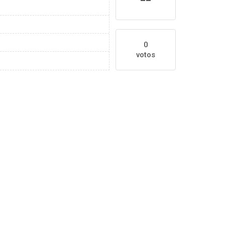
0
votos