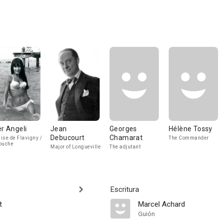
er Angeli
Jean
Georges
Hélène Tossy
Debucourt
Chamarat
ise de Flavigny /
The Commander
ouche
Major of Longueville
The adjutant
Escritura
t
Marcel Achard
Guión