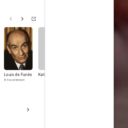
Louis de Funès
Katerine Kath
Bernard
Katherine 
Lajarrige
A housekeeper
Gimblette
Loriot