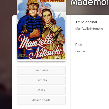
Mademois
Título original
Mam'zelle Nitouche
País
Francia
Pendiente
Favorita
Vista
Abandonada