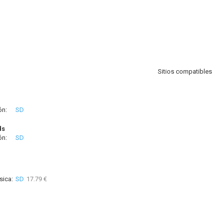
Sitios compatibles
ón:
SD
ds
ón:
SD
sica:
SD
17.79 €