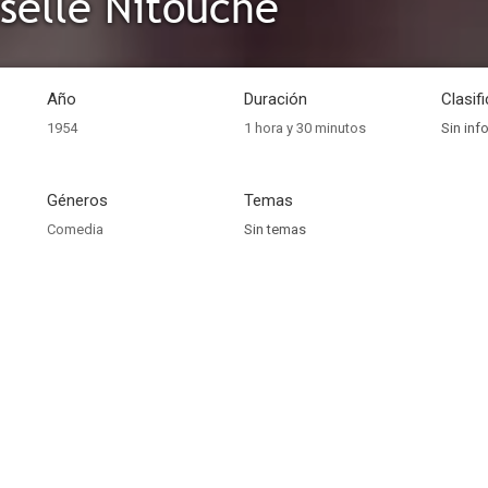
elle Nitouche
Año
Duración
Clasif
1954
1 hora y 30 minutos
Sin inf
Géneros
Temas
Comedia
Sin temas