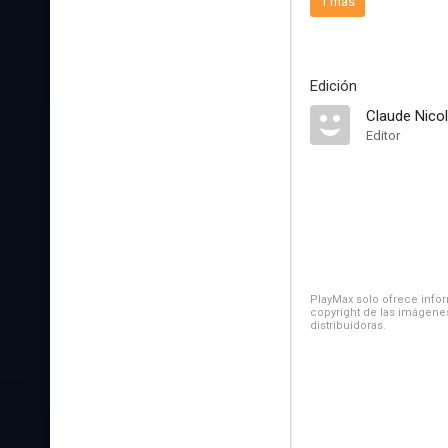
1 más
Edición
Claude Nico
Editor
PlayMax solo ofrece inform
copyright de las imágenes
distribuidoras.