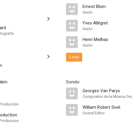
Ernest Blum
Guión
Yves Allégret
ard
Guión
tografía
Henri Meilhac
Guión
2 más
m
akim
Sonido
Georges Van Parys
Compositor de la Música Orig
Produccion
William Robert Sivel
Sound Editor
roduction
Produccion