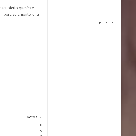
descubierto que éste
n- para su amante, una
Votos
10
9