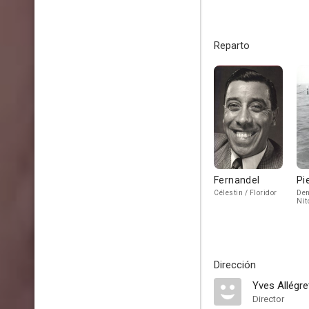
Reparto
Fernandel
Pi
Célestin / Floridor
Den
Nit
Dirección
Yves Allégre
Director