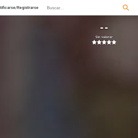
tificarse/Registrarse
--
Sin valorar