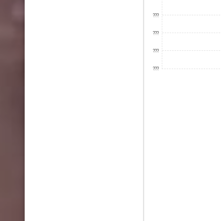
???
???
???
???