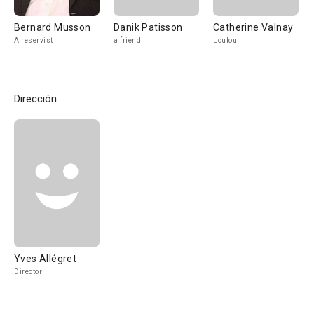
Bernard Musson
Danik Patisson
Catherine Valnay
A reservist
a friend
Loulou
Dirección
Yves Allégret
Director