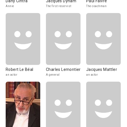
Dany Cintra
Jacques Dynam
Paul Faivre
Annie
The first reservist
The coachman
Robert Le Béal
Charles Lemontier
Jacques Mattler
an actor
A general
an actor