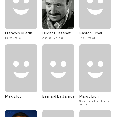
François Guérin
Olivier Hussenot
Gaston Orbal
La Vauzelle
Another Marshal
The Director
Max Elloy
Bernard La Jarrige
Margo Lion
Sister Leontine - tourist
sister