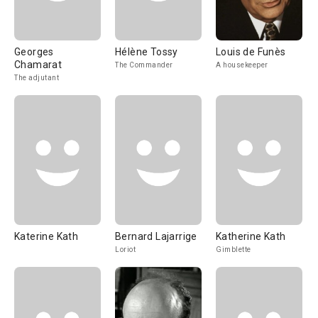
Georges
Hélène Tossy
Louis de Funès
Chamarat
The Commander
A housekeeper
The adjutant
Katerine Kath
Bernard Lajarrige
Katherine Kath
Loriot
Gimblette