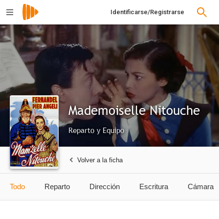
Identificarse/Registrarse
Mademoiselle Nitouche
Reparto y Equipo
Volver a la ficha
Todo
Reparto
Dirección
Escritura
Cámara