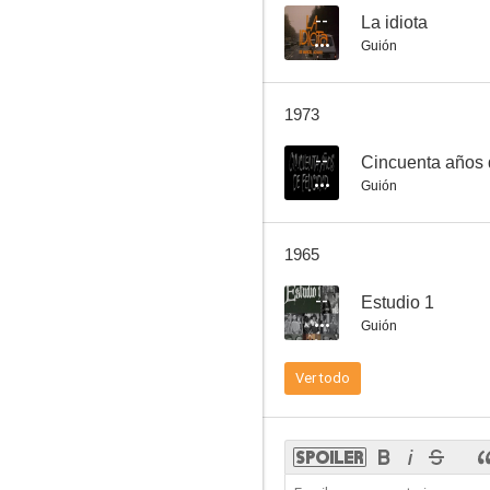
--
La idiota
Guión
Les durs à cuire ou Comment supprimer son prochain sans perdre l'appétit
1973
--
--
Cincuenta años d
Guión
1965
--
Estudio 1
Guión
La Femme et le Pantin (Femmina)
Ver todo
--