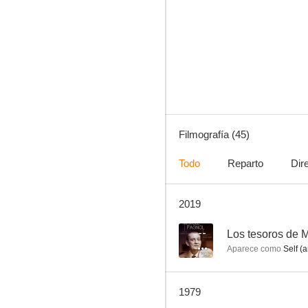
Madame de...
--
Filmografía (45)
Todo
Reparto
Dir
2019
La idiota
--
--
Los tesoros de 
Aparece como
Self (a
1979