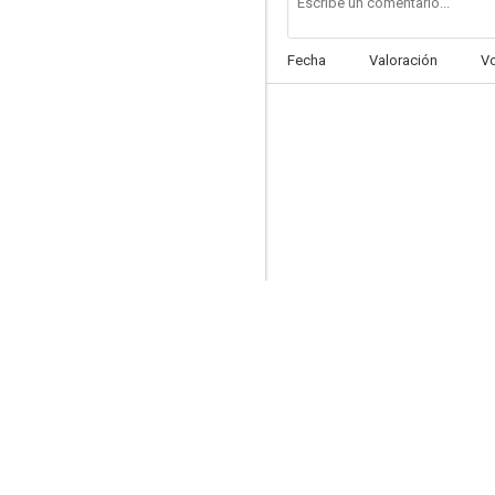
Fecha
Valoración
V
El vendedor de felicidad
--
Mademoiselle Nitouche
--