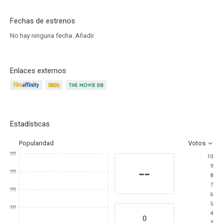
Fechas de estrenos
No hay ninguna fecha.
Añadir
Enlaces externos
Estadísticas
Popularidad
Votos
???
10
9
--
???
8
7
???
6
5
???
4
0
3