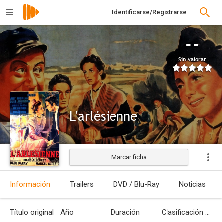
Identificarse/Registrarse
--
Sin valorar
L'arlésienne
Marcar ficha
Estrenada
Información
Trailers
DVD / Blu-Ray
Noticias
Título original
Año
Duración
Clasificación por edades