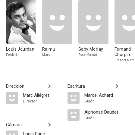
Louis Jourdan
Raimu
Gaby Morlay
Fernand
Charpin
Frédéri
Marc
Rose Mamaï
Francet Mam
Dirección
Escritura
Marc Allégret
Marcel Achard
Director
Guión
Alphonse Daudet
Guión
Cámara
Louis Page