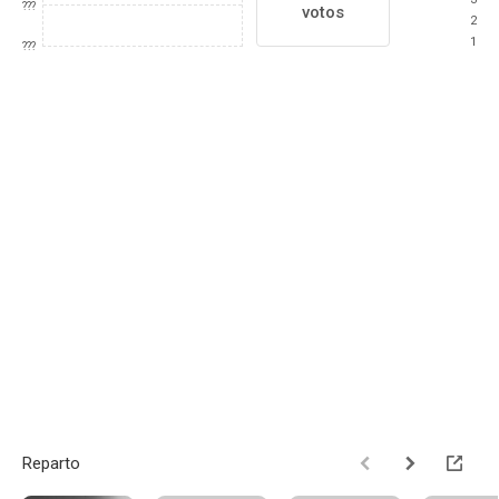
???
votos
2
1
???
Reparto