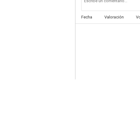
Fecha
Valoración
V
La manzana de la discordia
--
Blackmailed
--