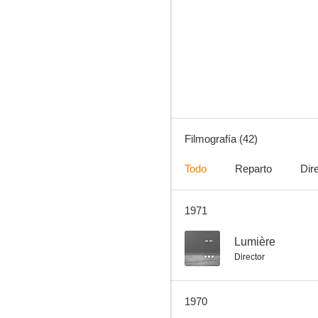
L'abominable homme des douanes
--
Filmografía (42)
Todo
Reparto
Dir
1971
Sangre y rosas
--
--
Lumière
Director
1970