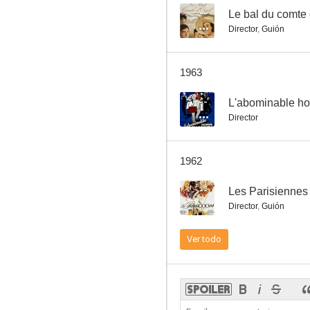
--
Le bal du comte 
Director
,
Guión
Una rubia peligrosa
1963
--
--
L'abominable h
Director
1962
--
Les Parisiennes
Director
,
Guión
Futures vedettes
Ver todo
--