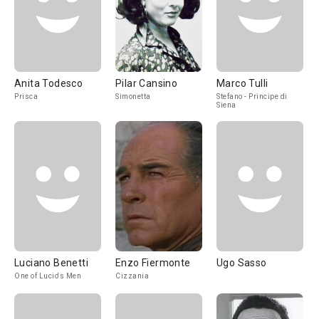
Anita Todesco
Pilar Cansino
Marco Tulli
Prisca
Simonetta
Stefano - Principe di
Siena
Luciano Benetti
Enzo Fiermonte
Ugo Sasso
One of Lucio's Men
Cizzania