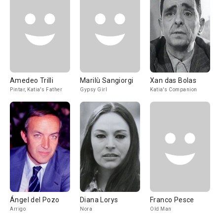
Amedeo Trilli
Marilù Sangiorgi
Xan das Bolas
Pintar, Katia's Father
Gypsy Girl
Katia's Companion
Ángel del Pozo
Diana Lorys
Franco Pesce
Arrigo
Nora
Old Man