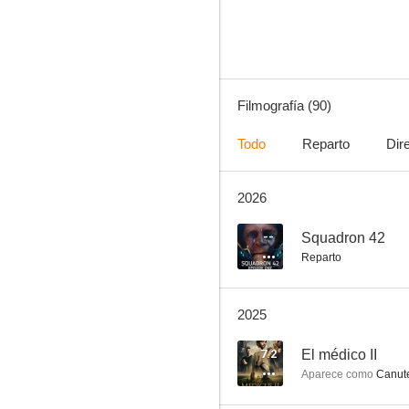
7.8
Filmografía (90)
Todo
Reparto
Dir
2026
War Horse (Caballo de batalla)
7.6
--
Squadron 42
Reparto
2025
7.2
El médico II
Aparece como
Canut