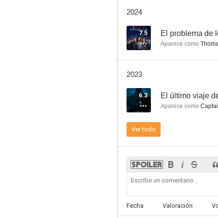
Philip K. Dick's Electric Dreams
2024
7.0
7.5
El problema de 
Aparece como
Thoma
2023
6.3
El último viaje 
Aparece como
Captai
Camelot
Ver todo
6.4
Fecha
Valoración
V