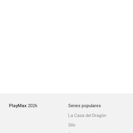
The Wind & the Reckoning
--
PlayMax
2026
Series populares
La Casa del Dragón
Silo
The Soul of a Spy