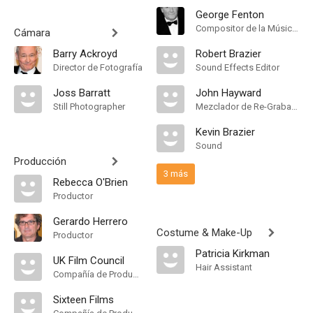
George Fenton
Compositor de la Música Original
Cámara
Barry Ackroyd
Robert Brazier
Director de Fotografía
Sound Effects Editor
Joss Barratt
John Hayward
Still Photographer
Mezclador de Re-Grabación de Sonido
Kevin Brazier
Sound
Producción
3 más
Rebecca O'Brien
Productor
Gerardo Herrero
Costume & Make-Up
Productor
Patricia Kirkman
UK Film Council
Hair Assistant
Compañía de Produccion
Sixteen Films