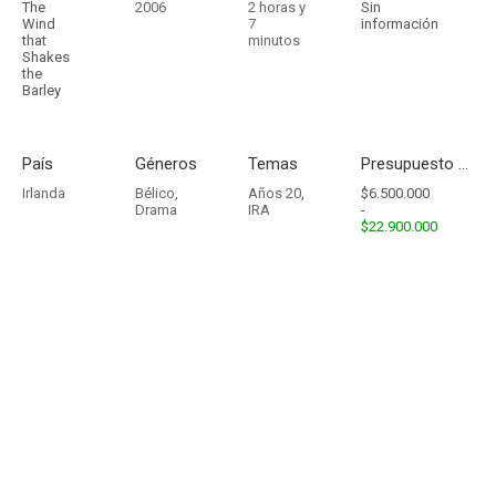
The
2006
2 horas y
Sin
Wind
7
información
that
minutos
Shakes
the
Barley
País
Géneros
Temas
Presupuesto - Ingresos
Irlanda
Bélico
,
Años 20
,
$6.500.000
Drama
IRA
-
$22.900.000