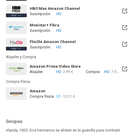
HBO Max Amazon Channel
Suscripción:
HD
Movistar+ Fibra
Suscripción:
HD
Disponible hasta el Vie, 01 Ene 2100 (Quedan 73 años)
FlixOlé Amazon Channel
Suscripción:
HD
Alquiler y Compra
Amazon Prime Video Store
Alquiler:
HD
2.99 €
Compra:
HD
7.99 €
Compra física
Amazon
Compra física:
SD
13.21 €
Sinopsis
Irlanda, 1920. Dos hermanos se alistan en la guerrilla para combatir