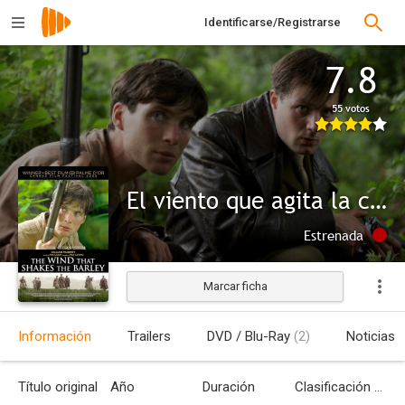
Identificarse/Registrarse
7.8
55 votos
El viento que agita la cebada
Estrenada
Marcar ficha
Información
Trailers
DVD / Blu-Ray
(2)
Noticias
Título original
Año
Duración
Clasificación por edades