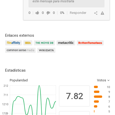
este mensaje para mostrarla
0
0
0
0%
Responder
Enlaces externos
Estadísticas
Popularidad
Votos
212
10
9
7.82
711
8
7
1210
6
5
1709