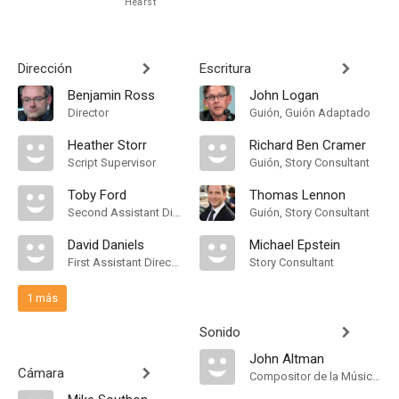
Hearst
Dirección
Escritura
Benjamin Ross
John Logan
Director
Guión, Guión Adaptado
Heather Storr
Richard Ben Cramer
Script Supervisor
Guión, Story Consultant
Toby Ford
Thomas Lennon
Second Assistant Director
Guión, Story Consultant
David Daniels
Michael Epstein
First Assistant Director
Story Consultant
1 más
Sonido
John Altman
Cámara
Compositor de la Música Original