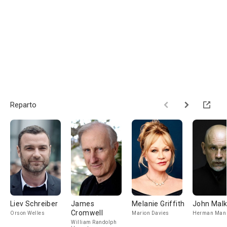
Reparto
Liev Schreiber
James
Melanie Griffith
John Malk
Cromwell
Orson Welles
Marion Davies
Herman Mank
William Randolph