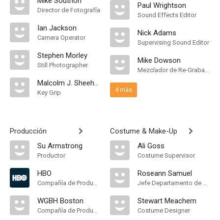
Mike Southon
Paul Wrightson
Director de Fotografía
Sound Effects Editor
Ian Jackson
Nick Adams
Camera Operator
Supervising Sound Editor
Stephen Morley
Mike Dowson
Still Photographer
Mezclador de Re-Grabación de Sonido
Malcolm J. Sheehan
4 más
Key Grip
Producción
Costume & Make-Up
Su Armstrong
Ali Goss
Productor
Costume Supervisor
HBO
Roseann Samuel
Compañía de Produccion
Jefe Departamento de Maquillaje, Hair Department Head
WGBH Boston
Stewart Meachem
Compañía de Produccion
Costume Designer