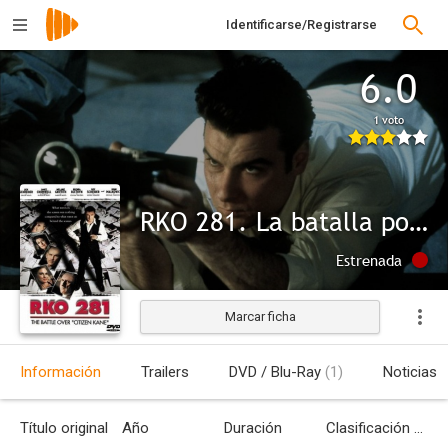
Identificarse/Registrarse
6.0
1 voto
RKO 281. La batalla por Ciudadano Kane
Estrenada
Marcar ficha
Información
Trailers
DVD / Blu-Ray
(1)
Noticias
Título original
Año
Duración
Clasificación por edades