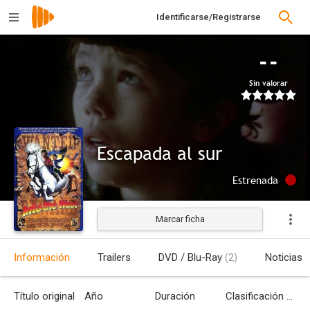
Identificarse/Registrarse
--
Sin valorar
Escapada al sur
Estrenada
Marcar ficha
Información
Trailers
DVD / Blu-Ray
(2)
Noticias
Título original
Año
Duración
Clasificación por edades