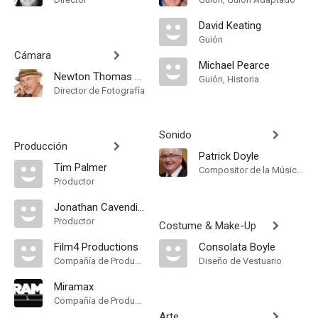
David Keating
Guión
Cámara
Michael Pearce
Newton Thomas Sigel
Guión, Historia
Director de Fotografía
Sonido
Producción
Patrick Doyle
Tim Palmer
Compositor de la Música Original
Productor
Jonathan Cavendish
Productor
Costume & Make-Up
Film4 Productions
Consolata Boyle
Compañía de Produccion
Diseño de Vestuario
Miramax
Compañía de Produccion
Arte