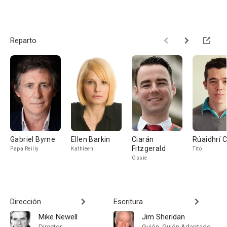
Reparto
Gabriel Byrne
Ellen Barkin
Ciarán
Rúaidhrí 
Fitzgerald
Papa Reilly
Kathleen
Tito
Ossie
Dirección
Escritura
Mike Newell
Jim Sheridan
Director
Guión, Guión Adaptado