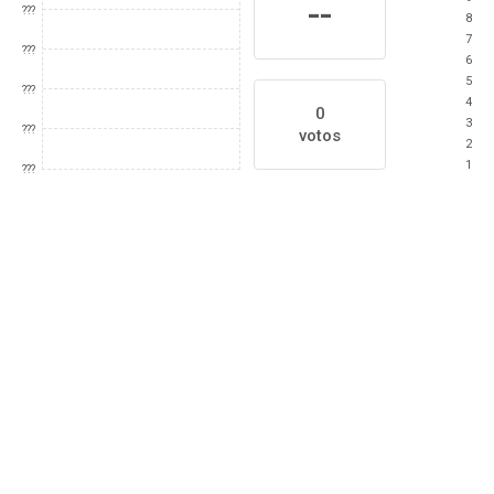
--
???
8
7
???
6
5
???
4
0
3
???
votos
2
1
???