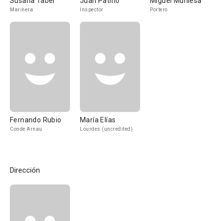
Susana Taber
Juan Patiño
Miguel Muniesa
Marinera
Inspector
Portero
Fernando Rubio
María Elías
Conde Arnau
Lourdes (uncredited)
Dirección