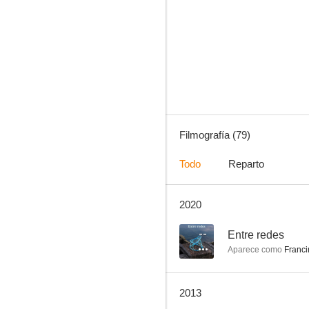
Makinavaja, el último choriso
6.0
Filmografía (79)
Todo
Reparto
2020
La piel quemada
5.0
--
Entre redes
Aparece como
Franci
2013