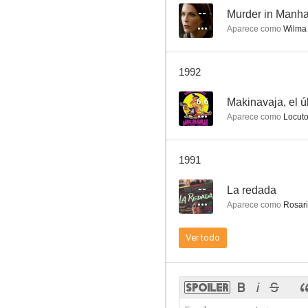
--
Murder in Manha
Aparece como
Wilma 
La ley del forastero
1992
4.0
6.6
Makinavaja, el ú
Aparece como
Locuto
1991
--
La redada
Aparece como
Rosar
El ojo en la oscuridad
Ver todo
--