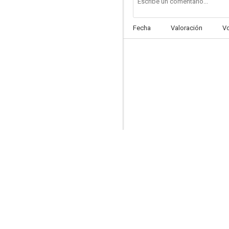
Fecha
Valoración
V
Entre redes
--
Sinatra
--