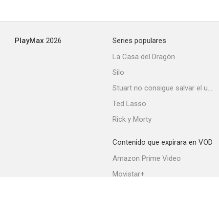
Los héroes del Oeste
PlayMax
2026
Series populares
--
La Casa del Dragón
Silo
Stuart no consigue salvar el universo
Ted Lasso
Rick y Morty
Contenido que expirara en VOD
Dos de la mafia
Amazon Prime Video
--
Movistar+
Netflix
Filmin