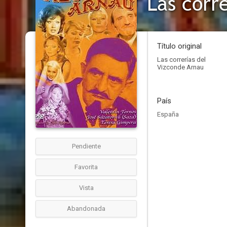
Las corr
Título original
Las correrías del
Vizconde Arnau
País
España
Pendiente
Favorita
Vista
Abandonada