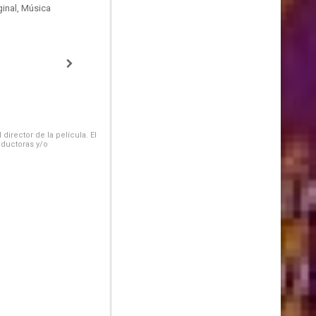
inal, Música
irector de la película. El
oductoras y/o