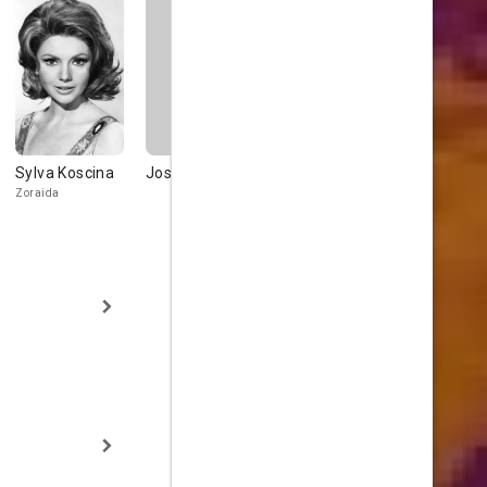
Sylva Koscina
José Sazatornil
Antonio Molino
Manuel
Rojo
Bronchud
Zoraida
Tonino
Médico