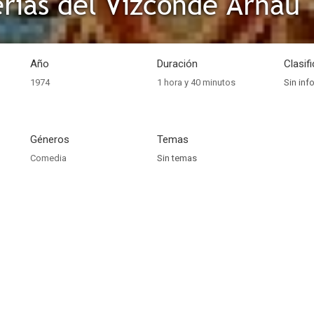
erías del Vizconde Arnau
Año
Duración
Clasif
1974
1 hora y 40 minutos
Sin inf
Géneros
Temas
Comedia
Sin temas