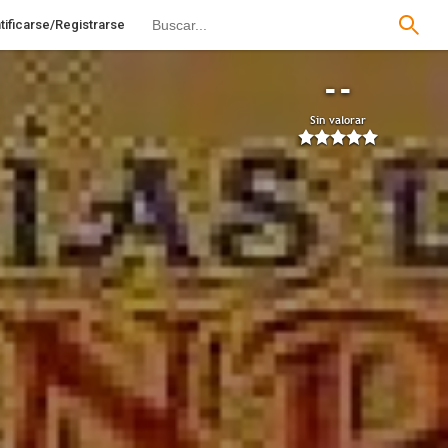
tificarse/Registrarse
--
Sin valorar