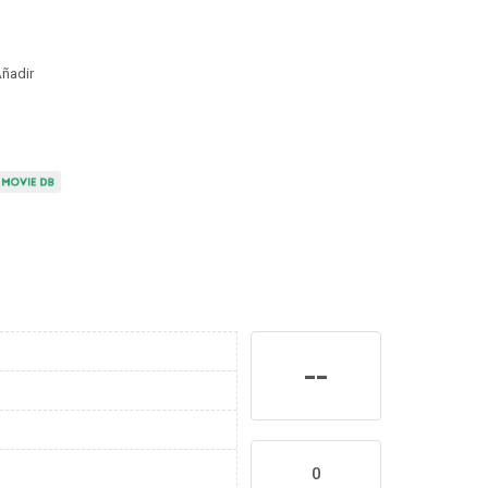
ñadir
--
0