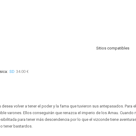
Sitios compatibles
sica:
SD
34.00 €
u desea volver a tener el poder y la fama que tuvieron sus antepasados. Para e
ible varones. Ellos conseguirán que renazca el imperio de los Arnau. Cuando na
bilitada para tener más descendencia por lo que el vizconde tiene aventura
o tener bastardos.