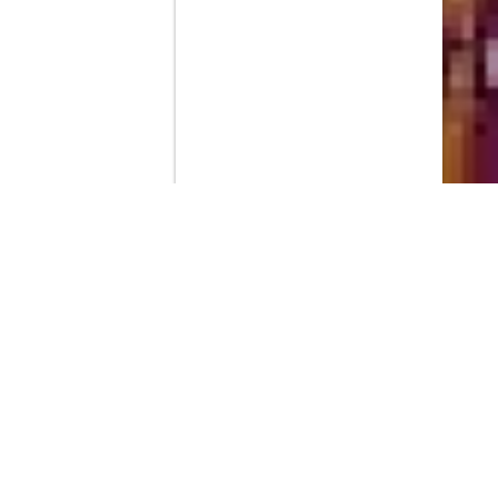
Contenido que expirara en VOD
Amazon Prime Video
Netflix
Filmin
Movistar+
Movistar+ Fibra