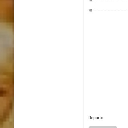
???
???
Reparto