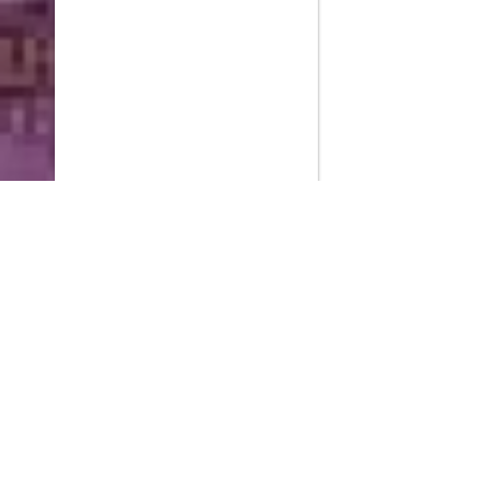
PlayMax
2026
Series populares
La Casa del Dragón
Silo
Ted Lasso
Stuart no consigue salvar el universo
Operaciones especiales: Lioness