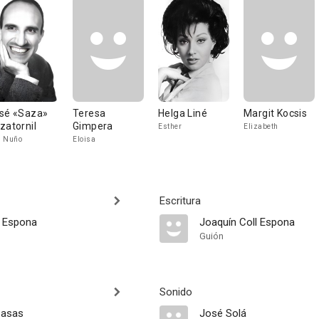
sé «Saza»
Teresa
Helga Liné
Margit Kocsis
zatornil
Gimpera
Esther
Elizabeth
n Nuño
Eloisa
Escritura
l Espona
Joaquín Coll Espona
Guión
Sonido
Casas
José Solá