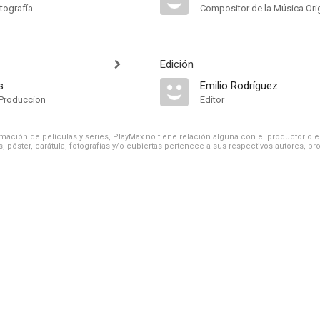
tografía
Compositor de la Música Orig
Edición
s
Emilio Rodríguez
Produccion
Editor
ación de películas y series, PlayMax no tiene relación alguna con el productor o el d
, póster, carátula, fotografías y/o cubiertas pertenece a sus respectivos autores, pr