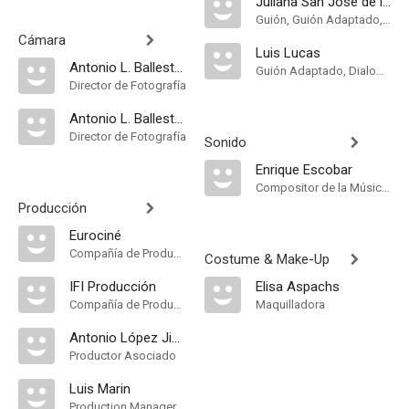
Juliana San José de la Fuente
Guión, Guión Adaptado, Dialogue
Cámara
Luis Lucas
Antonio L. Ballesteros
Guión Adaptado, Dialogue
Director de Fotografía
Antonio L. Ballesteros Jr.
Director de Fotografía
Sonido
Enrique Escobar
Compositor de la Música Original, Música
Producción
Eurociné
Compañía de Produccion
Costume & Make-Up
IFI Producción
Elisa Aspachs
Compañía de Produccion
Maquilladora
Antonio López Jiménez
Productor Asociado
Luis Marin
Production Manager