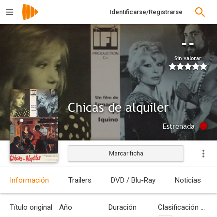
Identificarse/Registrarse
--
Sin valorar
Chicas de alquiler
Estrenada
Marcar ficha
Información
Trailers
DVD / Blu-Ray
Noticias
Título original
Año
Duración
Clasificación por edades