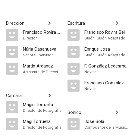
Dirección
Escritura
Francisco Rovira Beleta
Francisco Rovira Beleta
Director
Guión, Guión Adaptado
Núria Casanueva
Enrique Josa
Script Supervisor
Guión, Guión Adaptado
Martín Ardanaz
F. González Ledesma
Asistente de Dirección
Novela
Francisco González Ledesma
Novela
Cámara
Magín Torruella
Director de Fotografía
Sonido
Magí Torruella
José Solá
Director de Fotografía
Compositor de la Música Original