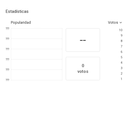
Estadísticas
Popularidad
Votos
???
10
9
--
???
8
7
???
6
5
???
4
0
3
???
votos
2
1
???