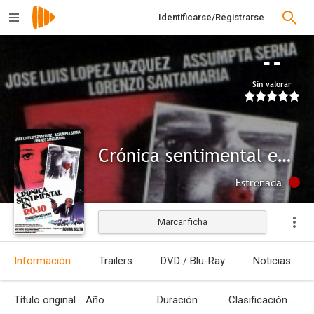
Identificarse/Registrarse
--
Sin valorar
Crónica sentimental en rojo
Estrenada
Marcar ficha
Información
Trailers
DVD / Blu-Ray
Noticias
Título original
Año
Duración
Clasificación por edades