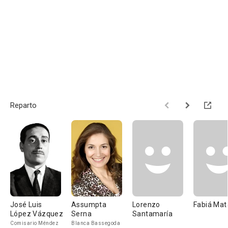
Reparto
José Luis
Assumpta
Lorenzo
Fabiá Mat
López Vázquez
Serna
Santamaría
Comisario Méndez
Blanca Bassegoda