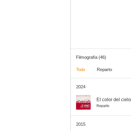
La Celestina
6.0
Filmografía (46)
Todo
Reparto
2024
¿Por qué seguir matando?
3.8
--
El color del cielo
Reparto
2015