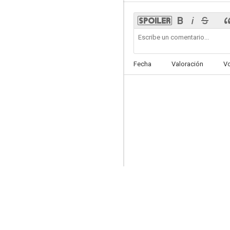
Crónica sentimental en rojo
Fecha
Valoración
V
--
Asalto al casino
--