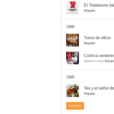
--
El Trotskismo ba
Reparto
Adiós, Texas
1986
--
8.3
Turno de oficio
Reparto
--
Crónica sentimen
Aparece como
Eduard
1985
El color del cielo
--
Tex y el señor d
--
Reparto
Ver todo