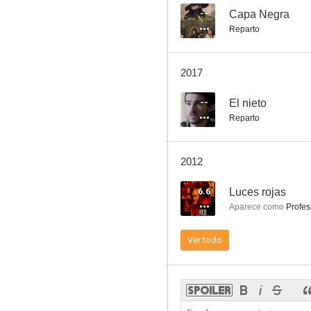
--
Capa Negra
Reparto
Aborto criminal
2017
--
--
El nieto
Reparto
2012
6.6
Luces rojas
Aparece como
Profes
La respuesta
Ver todo