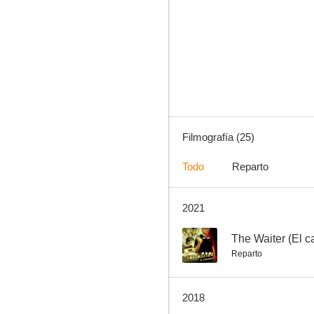
Amazing Mask: El asombroso luchador enmascarado
--
Filmografía (25)
Todo
Reparto
2021
Hermanas de sangre
--
--
The Waiter (El c
Reparto
2018