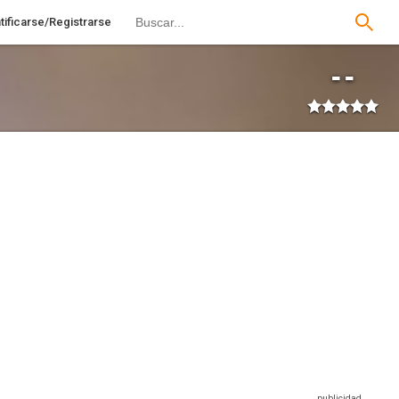
tificarse/Registrarse
--