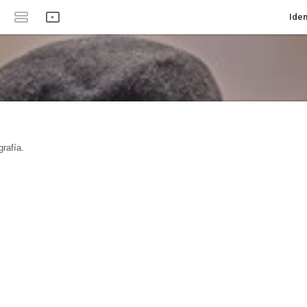
Iden
rafía.