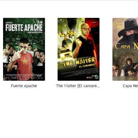
7.9
--
Fuerte Apache
The Waiter (El camarero)
Capa Ne
--
--