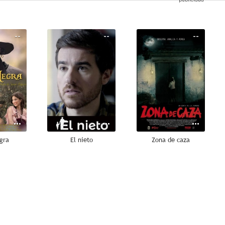
--
--
--
gra
El nieto
Zona de caza
--
--
--