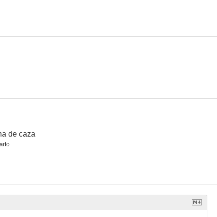
y yo?
Presagio
Topical Spanish
na de caza
arto