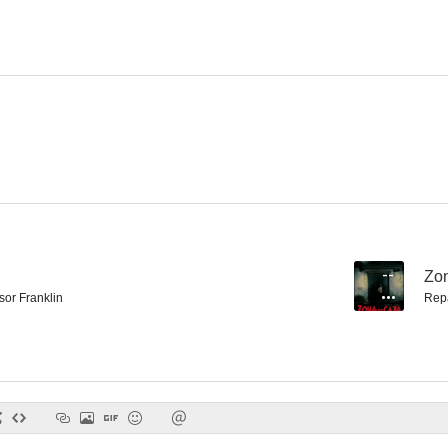
Historia de una chica sola
Pastel de sangre
¿Quién so
--
Zo
sor Franklin
Rep