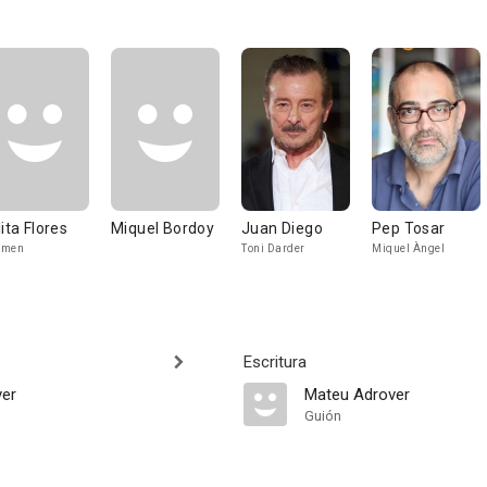
lita Flores
Miquel Bordoy
Juan Diego
Pep Tosar
rmen
Toni Darder
Miquel Àngel
Escritura
ver
Mateu Adrover
Guión