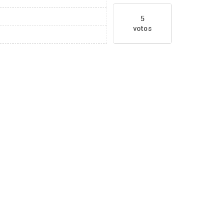
5
votos