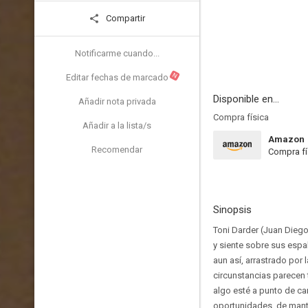
Compartir
Notificarme cuando...
N
Editar fechas de marcado
Disponible en...
Añadir nota privada
Compra física
Añadir a la lista/s
Amazon
Recomendar
Compra fí
Sinopsis
Toni Darder (Juan Dieg
y siente sobre sus espa
aun así, arrastrado por
circunstancias parecen t
algo esté a punto de ca
oportunidades, de mante