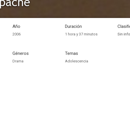
Apache
Año
Duración
Clasif
2006
1 hora y 37 minutos
Sin inf
Géneros
Temas
Drama
Adolescencia