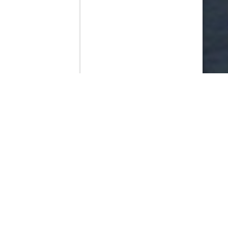
Contenido que expirara en VOD
Amazon Prime Video
Movistar+
Netflix
Filmin
HBO Max