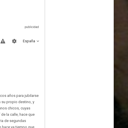
España
cos años para jubilarse
 su propio destino, y
 unos chicos, cuyas
 de la calle, hace que
oria de segundas
en hace ya tiempo que