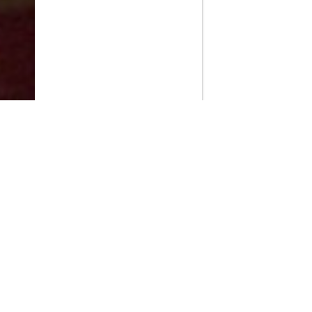
PlayMax
2026
Series populares
La Casa del Dragón
Silo
Stuart no consigue salvar el universo
Ted Lasso
Rick y Morty