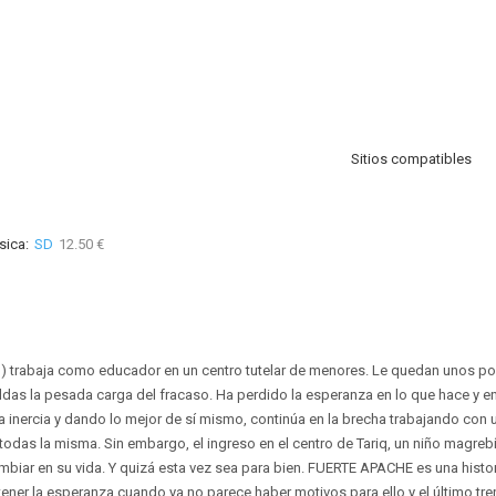
Sitios compatibles
sica:
SD
12.50 €
o) trabaja como educador en un centro tutelar de menores. Le quedan unos po
ldas la pesada carga del fracaso. Ha perdido la esperanza en lo que hace y en
 la inercia y dando lo mejor de sí mismo, continúa en la brecha trabajando con
odas la misma. Sin embargo, el ingreso en el centro de Tariq, un niño magrebí
mbiar en su vida. Y quizá esta vez sea para bien. FUERTE APACHE es una hist
ner la esperanza cuando ya no parece haber motivos para ello y el último tr