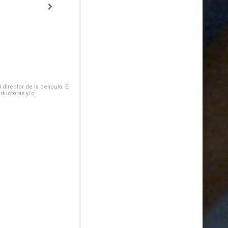
irector de la película. El
oductoras y/o