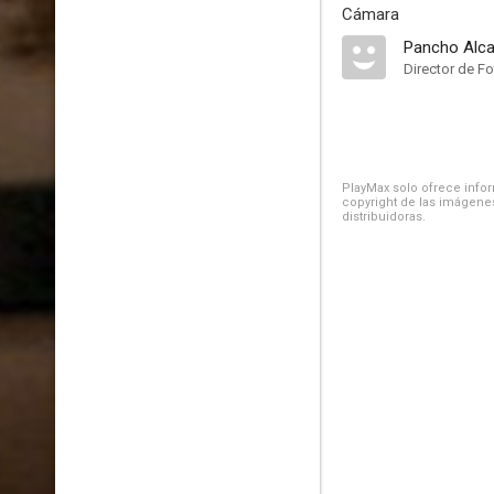
Cámara
Pancho Alca
Director de Fo
PlayMax solo ofrece inform
copyright de las imágenes
distribuidoras.