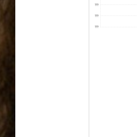
???
???
???