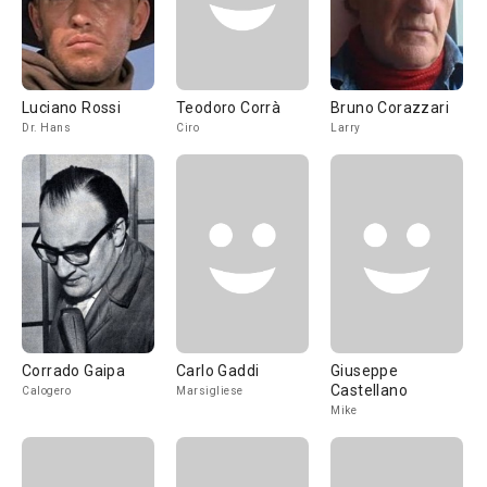
Luciano Rossi
Teodoro Corrà
Bruno Corazzari
Dr. Hans
Ciro
Larry
Corrado Gaipa
Carlo Gaddi
Giuseppe
Castellano
Calogero
Marsigliese
Mike