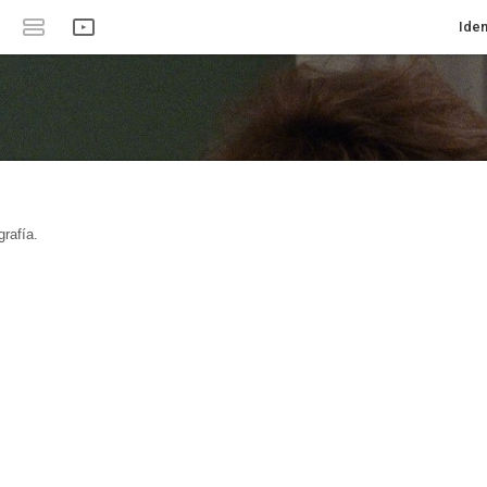
Iden
rafía.