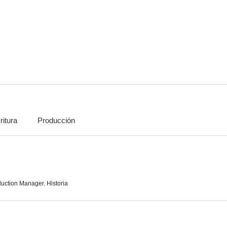
Alto rischio
Puzzle mortal
Jugando co
--
--
ritura
Producción
Marsch... soldados carrozas
Belli e brutti ridono tutti
--
--
duction Manager
,
Historia