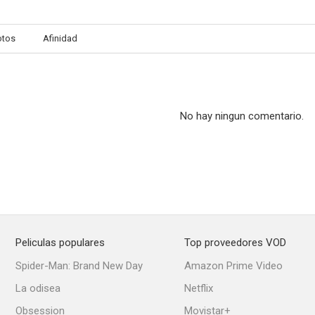
otos
Afinidad
Il mio nome è Mallory... M come morte
El ojo de la araña
--
--
No hay ningun comentario.
Peliculas populares
Top proveedores VOD
El bastardo
Siete veces siete (7 veces 7)
Los profesional
Spider-Man: Brand New Day
Amazon Prime Video
--
La odisea
Netflix
Obsession
Movistar+