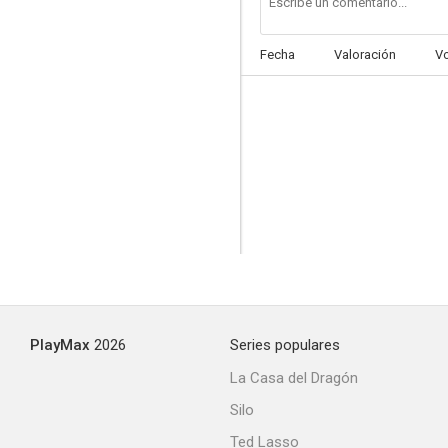
Fecha
Valoración
V
Mi padre el señor cura
--
PlayMax
2026
Series populares
Blonde Köder für den Mörder
La Casa del Dragón
--
Silo
Ted Lasso