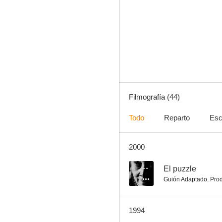
La chance
--
Filmografía (44)
Todo
Reparto
Esc
2000
Rag. Arturo De Fanti, bancario precario
--
--
El puzzle
Guión Adaptado
,
Pro
1994