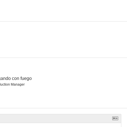
licía
La novicia musulmana
El gran caracol
--
--
--
ando con fuego
duction Manager
l opio
Buen golpe, muchachos
Django desafía a Sartana
--
--
--