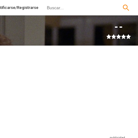
tificarse/Registrarse
--