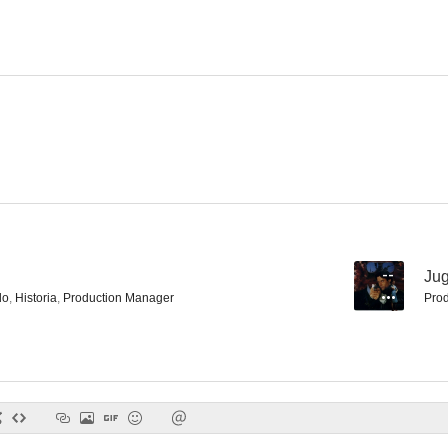
La polizia è sconfitta
Mark il poliziotto spara per primo
Mark el po
--
--
--
Jug
do
,
Historia
,
Production Manager
Pro
Mátalos, jefe... te ayudo
Gli altri racconti di Canterbury
La ruta de
--
--