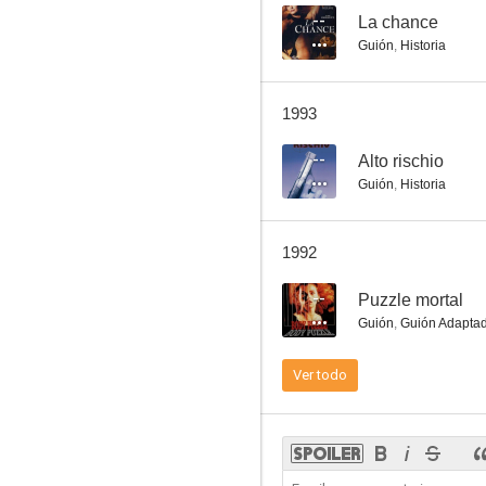
--
La chance
Guión
,
Historia
Es pecado... pero me gusta
1993
--
--
Alto rischio
Guión
,
Historia
1992
--
Puzzle mortal
Guión
,
Guión Adapta
Lucrezia giovane
Ver todo
--