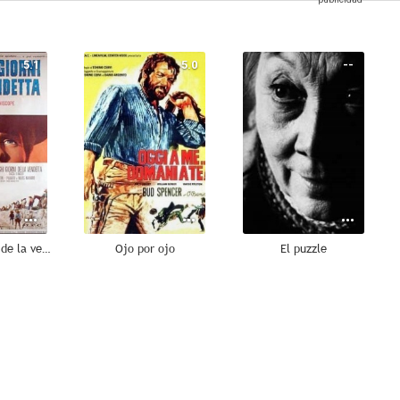
5.1
5.0
--
Los largos días de la venganza
Ojo por ojo
El puzzle
--
--
--