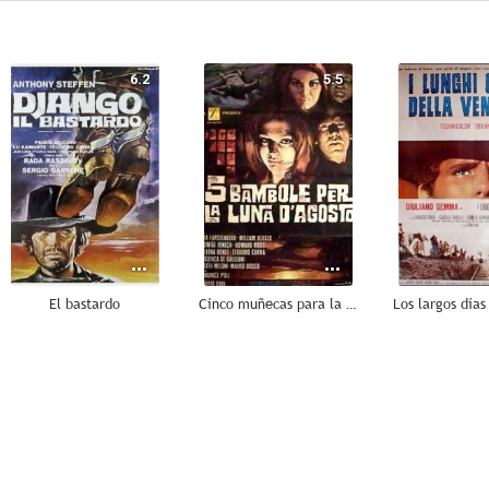
6.2
5.5
El bastardo
Cinco muñecas para la luna de agosto
--
--