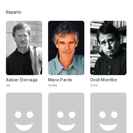
Reparto
Xabier Elorriaga
Mario Pardo
Ovidi Montllor
Ion
Iturbe
Oriol