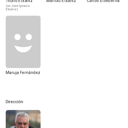
Txuno Etxaniz
Maritxu Etxaniz
Carlos Etxeberría
(as Jose Ignacio
Etxaniz)
Maruja Fernández
Dirección