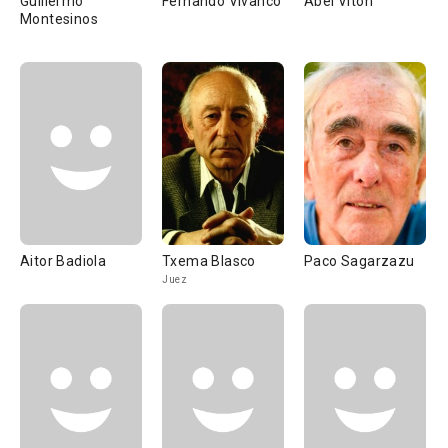
Guillermo
Fernando Vivanco
Abel Vitón
Montesinos
Aitor Badiola
Txema Blasco
Paco Sagarzazu
Juez