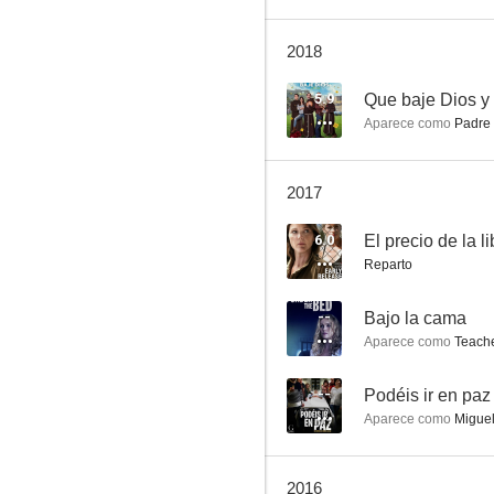
2018
Salto al vacío
5.9
Que baje Dios y 
Aparece como
Padre 
6.6
2017
6.0
El precio de la l
Reparto
--
Bajo la cama
Aparece como
Teach
La fuga de Segovia
6.0
--
Podéis ir en paz
Aparece como
Migue
2016