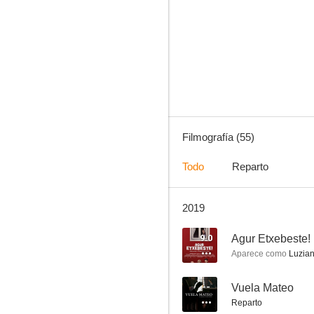
Que baje Dios y lo vea
9.0
Filmografía (55)
Todo
Reparto
2019
Agur Etxebeste!
7.1
9.0
Agur Etxebeste!
Aparece como
Luzia
--
Vuela Mateo
Reparto