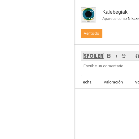
--
Kalebegiak
Aparece como
Nikaxi
Ver todo
El precio de la libertad
5.5
Fecha
Valoración
V
Otra vuelta de tuerca
3.0